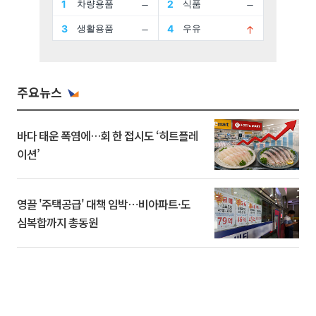
주요뉴스
바다 태운 폭염에…회 한 접시도 ‘히트플레
이션’
영끌 '주택공급' 대책 임박⋯비아파트·도
심복합까지 총동원