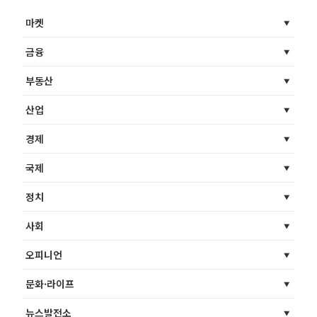
마켓
금융
부동산
산업
경제
국제
정치
사회
오피니언
문화·라이프
뉴스발전소