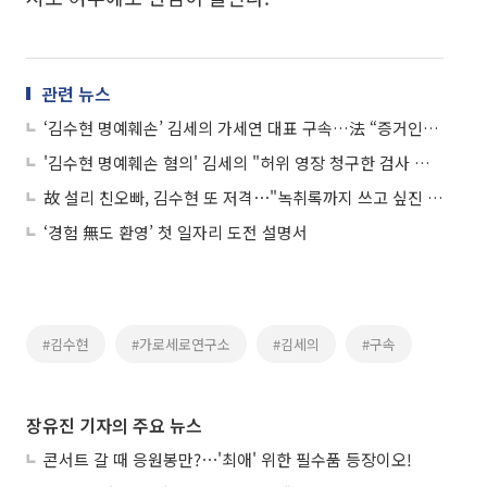
관련 뉴스
‘김수현 명예훼손’ 김세의 가세연 대표 구속…法 “증거인멸·도망 염려”
'김수현 명예훼손 혐의' 김세의 "허위 영장 청구한 검사 고소할 것"
故 설리 친오빠, 김수현 또 저격⋯"녹취록까지 쓰고 싶진 않아"
‘경험 無도 환영’ 첫 일자리 도전 설명서
#김수현
#가로세로연구소
#김세의
#구속
장유진 기자의 주요 뉴스
콘서트 갈 때 응원봉만?⋯'최애' 위한 필수품 등장이오!