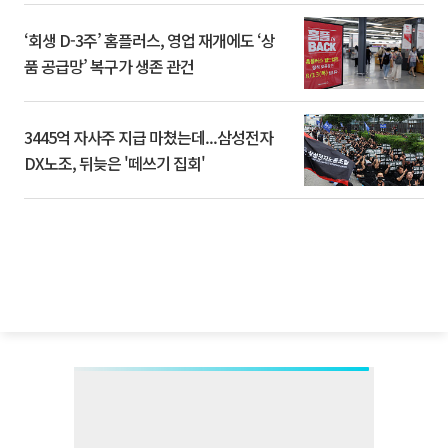
‘회생 D-3주’ 홈플러스, 영업 재개에도 ‘상
품 공급망’ 복구가 생존 관건
3445억 자사주 지급 마쳤는데...삼성전자
DX노조, 뒤늦은 '떼쓰기 집회'