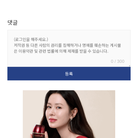
댓글
0 / 300