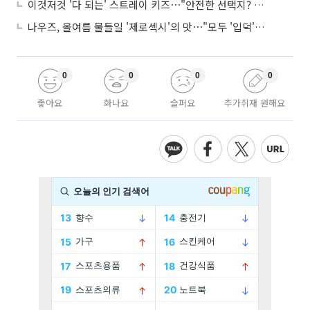
이것저것 '다 되는' 스트레이 키즈⋯"안전한 선택지? 도전이 재밌죠"
나우즈, 올여름 물들일 '제로섹시'의 맛⋯"모두 '입덕'시킬 것"
0
0
0
0
좋아요
화나요
슬퍼요
추가취재 원해요