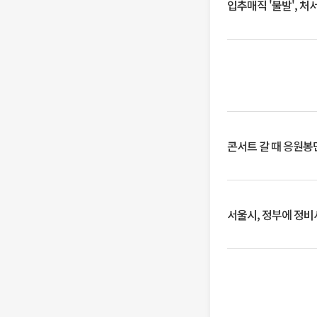
입추매직 '불발', 처
콘서트 갈 때 응원봉만
서울시, 정부에 정비사