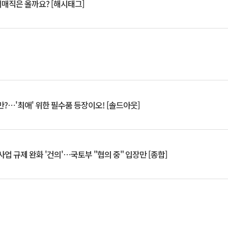
서매직은 올까요? [해시태그]
?⋯'최애' 위한 필수품 등장이오! [솔드아웃]
업 규제 완화 '건의'⋯국토부 "협의 중" 입장만 [종합]