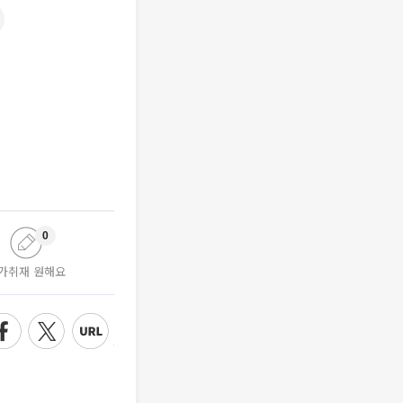
0
가취재 원해요