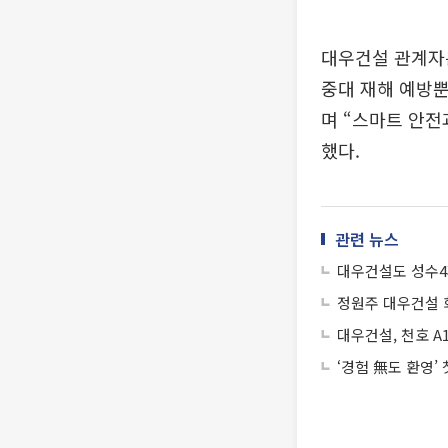
대우건설 관계자
중대 재해 예방뿐
며 “스마트 안전
했다.
관련 뉴스
대우건설도 성수4
정원주 대우건설 
대우건설, 천호 A
‘경험 無도 환영’