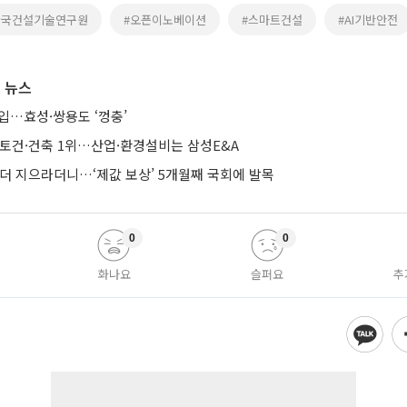
한국건설기술연구원
#오픈이노베이션
#스마트건설
#AI기반안전
 뉴스
입…효성·쌍용도 ‘껑충’
·토건·건축 1위…산업·환경설비는 삼성E&A
 더 지으라더니…‘제값 보상’ 5개월째 국회에 발목
0
0
화나요
슬퍼요
추