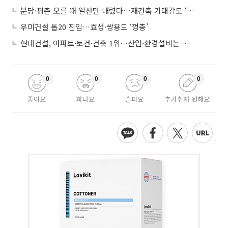
분당·평촌 오를 때 일산만 내렸다…재건축 기대감도 ‘무색’
우미건설 톱20 진입…효성·쌍용도 ‘껑충’
현대건설, 아파트·토건·건축 1위…산업·환경설비는 삼성E&A
0
0
0
0
좋아요
화나요
슬퍼요
추가취재 원해요