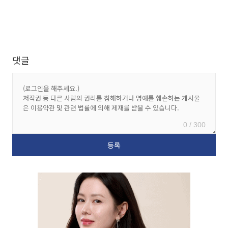
댓글
0 / 300