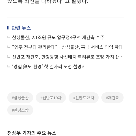
있도록 최선을 다하겠다”고 말했다.
관련 뉴스
삼성물산, 2.1조원 규모 압구정4구역 재건축 수주
“입주 전부터 관리한다”⋯삼성물산, 홈닉 서비스 영역 확대
신반포 재건축, 한강방향 사선배치·트리뷰로 조망 가치 15억원 차이까지
‘경험 無도 환영’ 첫 일자리 도전 설명서
#삼성물산
#신반포19차
#신반포25차
#재건축
#한강조망
천상우 기자의 주요 뉴스