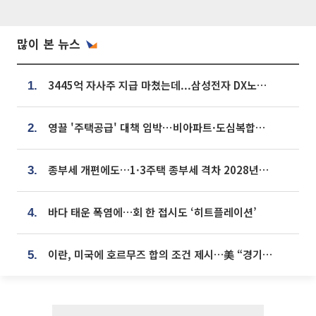
많이 본 뉴스
3445억 자사주 지급 마쳤는데...삼성전자 DX노조, 뒤늦은 '떼쓰기 집회'
1.
영끌 '주택공급' 대책 임박⋯비아파트·도심복합까지 총동원
2.
종부세 개편에도…1·3주택 종부세 격차 2028년부터 확대
3.
바다 태운 폭염에…회 한 접시도 ‘히트플레이션’
4.
이란, 미국에 호르무즈 합의 조건 제시…美 “경기 아직 안 끝나” [종합]
5.