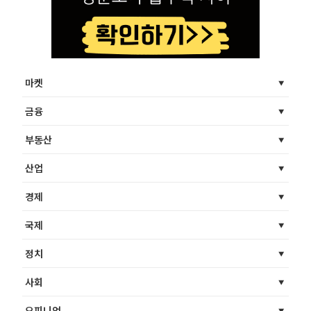
마켓
금융
부동산
산업
경제
국제
정치
사회
오피니언