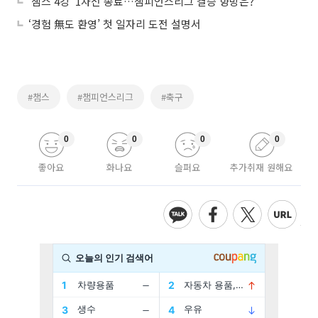
'챔스 4강' 1차전 종료…챔피언스리그 결승 향방은?
‘경험 無도 환영’ 첫 일자리 도전 설명서
#챔스
#챔피언스리그
#축구
0
0
0
0
좋아요
화나요
슬퍼요
추가취재 원해요