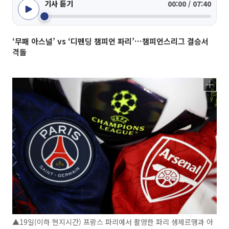
기사 듣기
00:00 / 07:40
‘무패 아스널’ vs ‘디펜딩 챔피언 파리’…챔피언스리그 결승서
격돌
▲19일(이하 현지시간) 프랑스 파리에서 촬영한 파리 생제르맹과 아