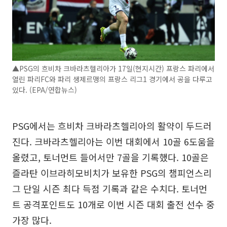
▲PSG의 흐비차 크바라츠헬리아가 17일(현지시간) 프랑스 파리에서
열린 파리FC와 파리 생제르맹의 프랑스 리그1 경기에서 공을 다루고
있다. (EPA/연합뉴스)
PSG에서는 흐비차 크바라츠헬리아의 활약이 두드러
진다. 크바라츠헬리아는 이번 대회에서 10골 6도움을
올렸고, 토너먼트 들어서만 7골을 기록했다. 10골은
즐라탄 이브라히모비치가 보유한 PSG의 챔피언스리
그 단일 시즌 최다 득점 기록과 같은 수치다. 토너먼
트 공격포인트도 10개로 이번 시즌 대회 출전 선수 중
가장 많다.