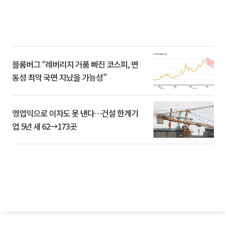
블룸버그 “레버리지 거품 빠진 코스피, 변
동성 최악 국면 지났을 가능성”
영업익으로 이자도 못 낸다…건설 한계기
업 5년 새 62→173곳