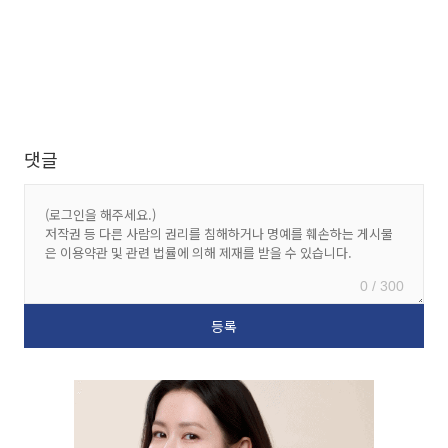
댓글
0 / 300