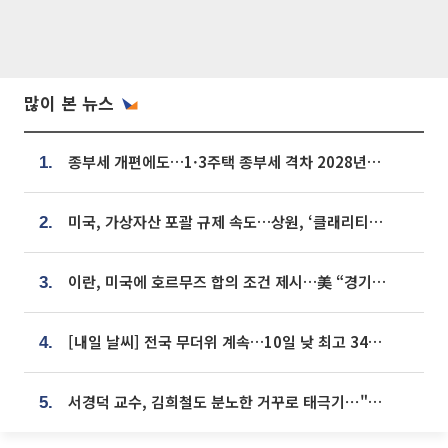
많이 본 뉴스
종부세 개편에도…1·3주택 종부세 격차 2028년부터 확대
1.
미국, 가상자산 포괄 규제 속도…상원, ‘클래리티법’ 9월 절차투표 추진
2.
이란, 미국에 호르무즈 합의 조건 제시…美 “경기 아직 안 끝나” [종합]
3.
[내일 날씨] 전국 무더위 계속…10일 낮 최고 34도 육박
4.
서경덕 교수, 김희철도 분노한 거꾸로 태극기⋯"엉터리는 아냐, 아쉬울 뿐"
5.