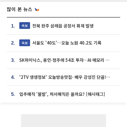
많이 본 뉴스
전북 완주 삼례읍 공장서 화재 발생
속보
1.
서울도 '40도'…오늘 노원 40.2도 기록
속보
2.
SK하이닉스, 용인·청주에 54조 투자…AI 메모리 생산기지 키운다
3.
'2TV 생생정보' 오늘방송맛집- 배우 강성진 단골! 쌀국수ㆍ푸팟퐁 커리 맛집 '블○○○'
4.
입추매직 '불발', 처서매직은 올까요? [해시태그]
5.