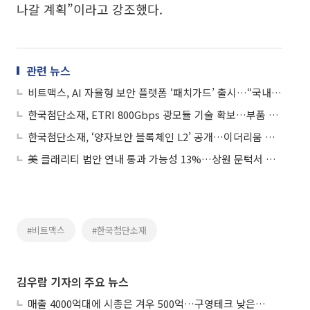
나갈 계획”이라고 강조했다.
관련 뉴스
비트맥스, AI 자율형 보안 플랫폼 ‘패치가드’ 출시…“국내 주요 웹사이트 93% 해킹 취약점”
한국첨단소재, ETRI 800Gbps 광모듈 기술 확보…부품 넘어 계측기까지 ‘영토 확장’
한국첨단소재, ‘양자보안 블록체인 L2’ 공개…이더리움 호환 네트워크 추진
美 클래리티 법안 연내 통과 가능성 13%…상원 문턱서 제동
#비트맥스
#한국첨단소재
김우람 기자의 주요 뉴스
매출 4000억대에 시총은 겨우 500억…구영테크 낮은 몸값에 저가 승계 마무리