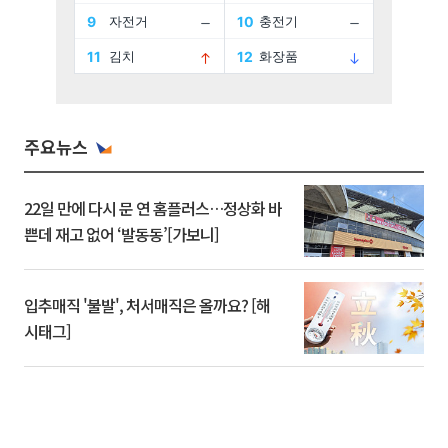
주요뉴스
22일 만에 다시 문 연 홈플러스…정상화 바
쁜데 재고 없어 ‘발동동’[가보니]
입추매직 '불발', 처서매직은 올까요? [해
시태그]