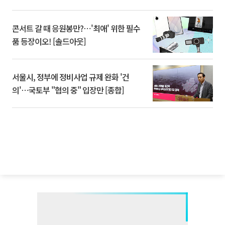
콘서트 갈 때 응원봉만?⋯'최애' 위한 필수
품 등장이오! [솔드아웃]
서울시, 정부에 정비사업 규제 완화 '건
의'⋯국토부 "협의 중" 입장만 [종합]