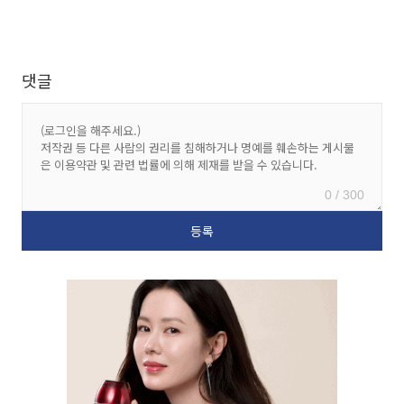
댓글
0 / 300