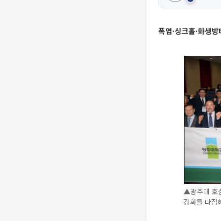
폭염·싱크홀·화생방
▲광주대 호심
강화를 다짐하