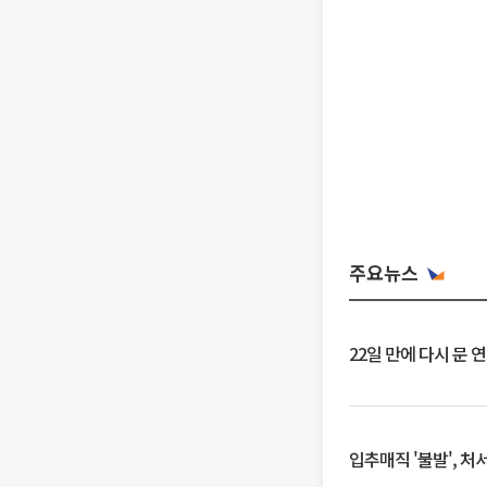
주요뉴스
22일 만에 다시 문 
입추매직 '불발', 처