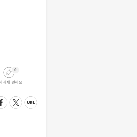
0
가취재 원해요