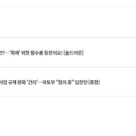
?⋯'최애' 위한 필수품 등장이오! [솔드아웃]
업 규제 완화 '건의'⋯국토부 "협의 중" 입장만 [종합]