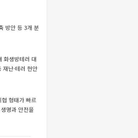
 방안 등 3개 분
대 화생방테러 대
등 재난·테러 현안
위협 형태가 빠르
 생명과 안전을