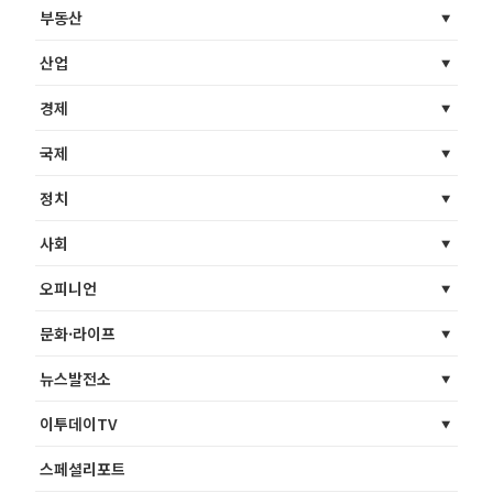
부동산
산업
경제
국제
정치
사회
오피니언
문화·라이프
뉴스발전소
이투데이TV
스페셜리포트