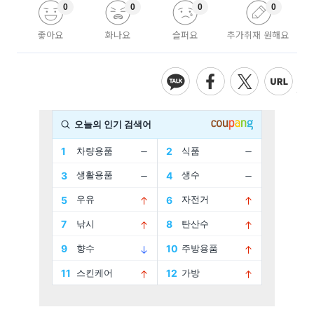
0
0
0
0
좋아요
화나요
슬퍼요
추가취재 원해요