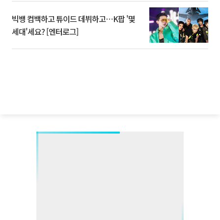
빅뱅 컴백하고 튜이드 데뷔하고⋯K팝 '몇
세대'세요? [엔터로그]