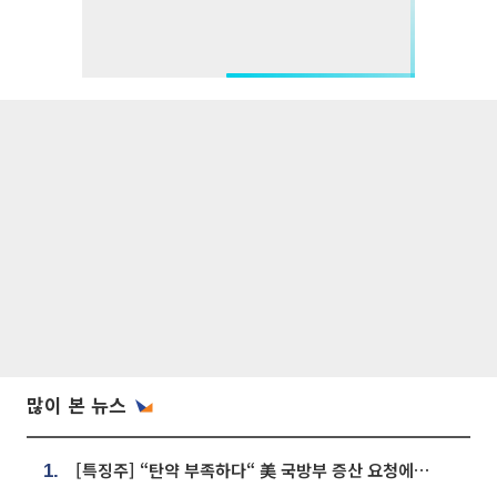
많이 본 뉴스
[특징주] “탄약 부족하다“ 美 국방부 증산 요청에⋯국내 방산주 급등세
1.