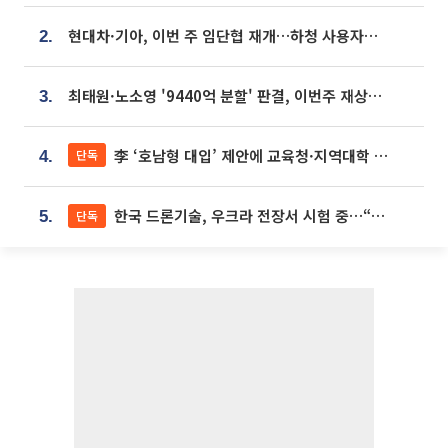
현대차·기아, 이번 주 임단협 재개…하청 사용자성 재심도 ‘변수’
2.
최태원·노소영 '9440억 분할' 판결, 이번주 재상고 여부 주목
3.
李 ‘호남형 대입’ 제안에 교육청·지역대학 서·논술형 입시 연계 '착수'
단독
4.
한국 드론기술, 우크라 전장서 시험 중…“스타트업 여러 곳 참여”
단독
5.