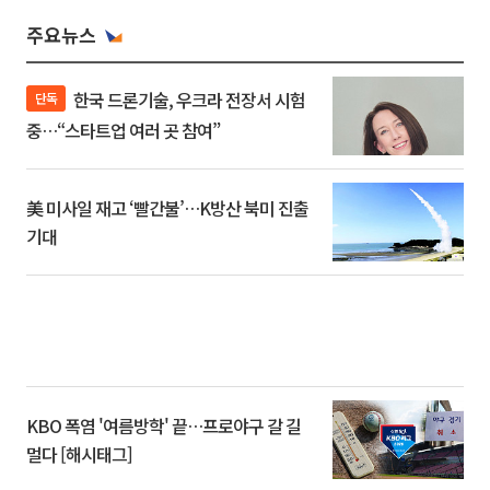
주요뉴스
한국 드론기술, 우크라 전장서 시험
단독
중…“스타트업 여러 곳 참여”
美 미사일 재고 ‘빨간불’…K방산 북미 진출
기대
KBO 폭염 '여름방학' 끝…프로야구 갈 길
멀다 [해시태그]