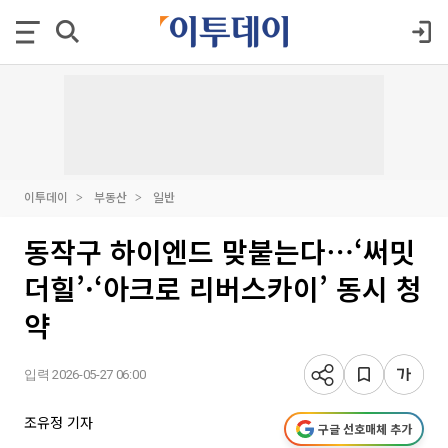
이투데이
부동산
일반
동작구 하이엔드 맞붙는다⋯‘써밋
더힐’·‘아크로 리버스카이’ 동시 청
약
입력 2026-05-27 06:00
조유정 기자
구글 선호매체 추가