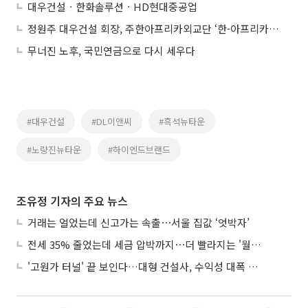
대우건설ㆍ한화솔루션ㆍHD현대중공업
정원주 대우건설 회장, 주한아프리카외교단 ‘한-아프리카 기여상’ 수상
무너진 노후, 국민연금으로 다시 세우다
#대우건설
#DL이앤씨
#흑석뉴타운
#노량진뉴타운
#하이엔드브랜드
조유정 기자의 주요 뉴스
거래는 얼었는데 신고가는 속출⋯서울 집값 ‘엇박자’
전세 35% 줄었는데 세금 압박까지⋯더 빨라지는 '월세화'
'고원가 터널' 끝 보인다…대형 건설사, 수익성 대폭 개선