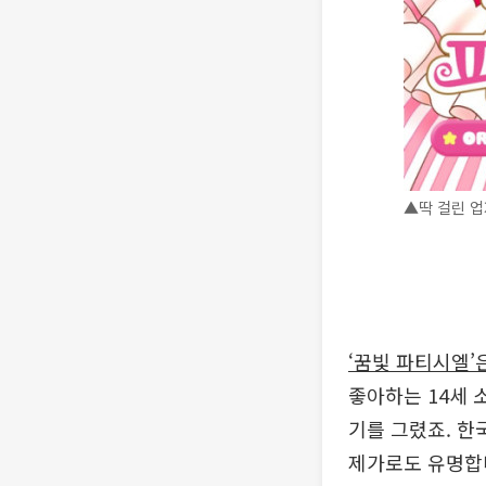
▲딱 걸린 업
‘꿈빛 파티시엘’
좋아하는 14세 
기를 그렸죠. 
제가로도 유명합