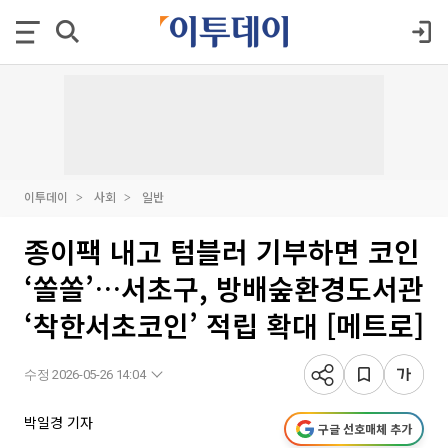
이투데이
사회
일반
종이팩 내고 텀블러 기부하면 코인
‘쏠쏠’…서초구, 방배숲환경도서관
‘착한서초코인’ 적립 확대 [메트로]
수정 2026-05-26 14:04
박일경 기자
구글 선호매체 추가