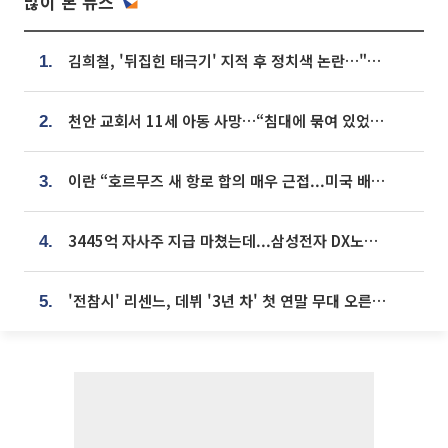
많이 본 뉴스
김희철, '뒤집힌 태극기' 지적 후 정치색 논란…"좌우 떠나 우리나라 국기"
1.
천안 교회서 11세 아동 사망…“침대에 묶여 있었다” 진술 확보
2.
이란 “호르무즈 새 항로 합의 매우 근접...미국 배상 먼저”
3.
3445억 자사주 지급 마쳤는데...삼성전자 DX노조, 뒤늦은 '떼쓰기 집회'
4.
'전참시' 리센느, 데뷔 '3년 차' 첫 연말 무대 오른다⋯"그동안 섭외 안 와"
5.