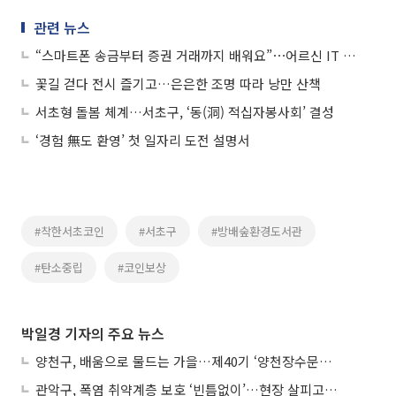
관련 뉴스
“스마트폰 송금부터 증권 거래까지 배워요”⋯어르신 IT 궁금증 상담소
꽃길 걷다 전시 즐기고…은은한 조명 따라 낭만 산책
서초형 돌봄 체계…서초구, ‘동(洞) 적십자봉사회’ 결성
‘경험 無도 환영’ 첫 일자리 도전 설명서
#착한서초코인
#서초구
#방배숲환경도서관
#탄소중립
#코인보상
박일경 기자의 주요 뉴스
양천구, 배움으로 물드는 가을…제40기 ‘양천장수문화대학’ 수강생 모집
관악구, 폭염 취약계층 보호 ‘빈틈없이’…현장 살피고 지원 넓힌다