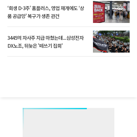
‘회생 D-3주’ 홈플러스, 영업 재개에도 ‘상
품 공급망’ 복구가 생존 관건
3445억 자사주 지급 마쳤는데...삼성전자
DX노조, 뒤늦은 '떼쓰기 집회'