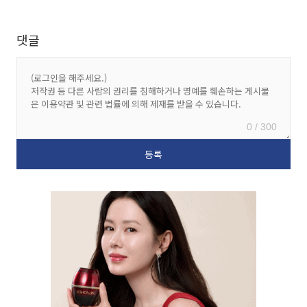
댓글
0 / 300