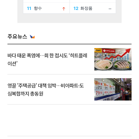
주요뉴스
바다 태운 폭염에…회 한 접시도 ‘히트플레
이션’
영끌 '주택공급' 대책 임박⋯비아파트·도
심복합까지 총동원