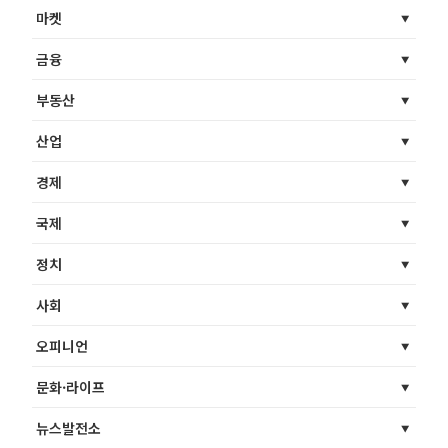
마켓
금융
부동산
산업
경제
국제
정치
사회
오피니언
문화·라이프
뉴스발전소