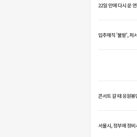
22일 만에 다시 문 
입추매직 '불발', 처
콘서트 갈 때 응원봉만
서울시, 정부에 정비사