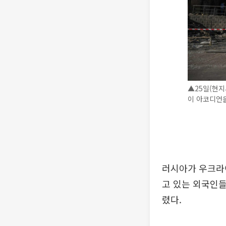
▲25일(현지
이 아코디언을
러시아가 우크라
고 있는 외국인들
렸다.