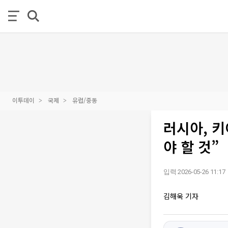
이투데이
국제
유럽/중동
러시아, 
야 할 것”
입력 2026-05-26 11:17
김해욱 기자