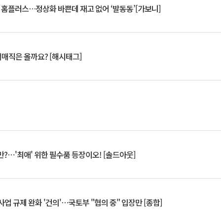
연 홈플러스…정상화 바쁜데 재고 없어 ‘발동동’[가보니]
서매직은 올까요? [해시태그]
?⋯'최애' 위한 필수품 등장이오! [솔드아웃]
업 규제 완화 '건의'⋯국토부 "협의 중" 입장만 [종합]