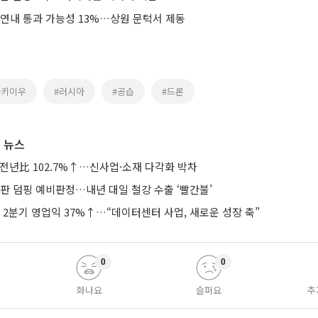
 연내 통과 가능성 13%…상원 문턱서 제동
#키이우
#러시아
#공습
#드론
 뉴스
 전년比 102.7%↑…신사업·소재 다각화 박차
판 덤핑 예비판정…내년 대일 철강 수출 ‘빨간불’
2분기 영업익 37%↑…“데이터센터 사업, 새로운 성장 축”
0
0
화나요
슬퍼요
추