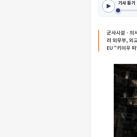
기사 듣기
군사시설ㆍ의사
러 외무부, 외
EU “키이우 