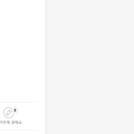
0
가취재 원해요