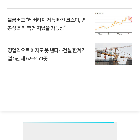
블룸버그 “레버리지 거품 빠진 코스피, 변
동성 최악 국면 지났을 가능성”
영업익으로 이자도 못 낸다…건설 한계기
업 5년 새 62→173곳