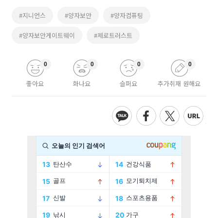
#지니언스
#양자보안
#양자컴퓨팅
#양자보안게이트웨이
#제로트러스트
0
0
0
0
좋아요
화나요
슬퍼요
추가취재 원해요