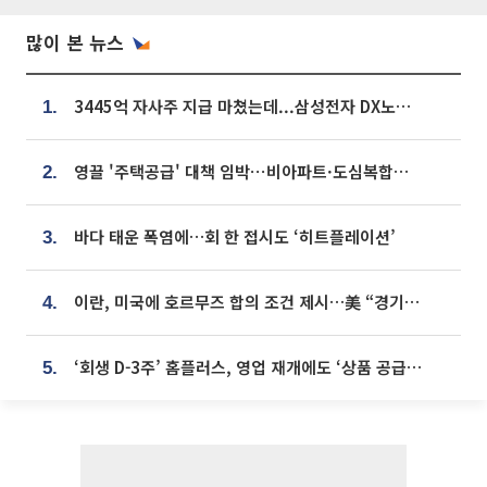
많이 본 뉴스
3445억 자사주 지급 마쳤는데...삼성전자 DX노조, 뒤늦은 '떼쓰기 집회'
1.
영끌 '주택공급' 대책 임박⋯비아파트·도심복합까지 총동원
2.
바다 태운 폭염에…회 한 접시도 ‘히트플레이션’
3.
이란, 미국에 호르무즈 합의 조건 제시…美 “경기 아직 안 끝나” [종합]
4.
‘회생 D-3주’ 홈플러스, 영업 재개에도 ‘상품 공급망’ 복구가 생존 관건
5.