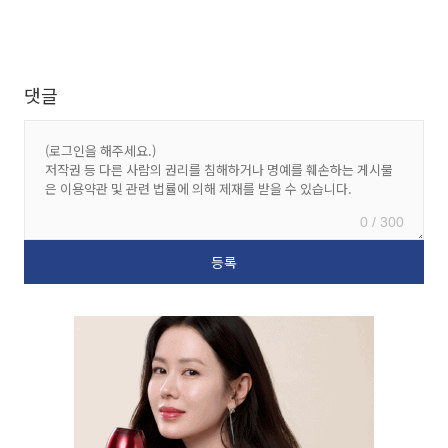
댓글
0 / 300