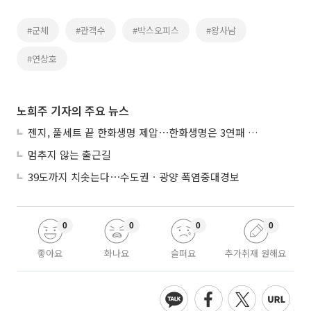
#군체
#관객수
#박스오피스
#왕사남
#연상호
노희주 기자의 주요 뉴스
젠지, 풀세트 끝 한화생명 제압⋯한화생명은 3연패 수렁
멈추지 않는 출근길
39도까지 치솟는다⋯수도권ㆍ광양 폭염중대경보
0
0
0
0
좋아요
화나요
슬퍼요
추가취재 원해요