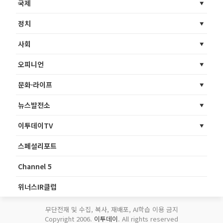
국제
정치
사회
오피니언
문화·라이프
뉴스발전소
이투데이TV
스페셜리포트
Channel 5
위너스IR클럽
무단전재 및 수집, 복사, 재배포, AI학습 이용 금지
Copyright 2006.
이투데이
. All rights reserved