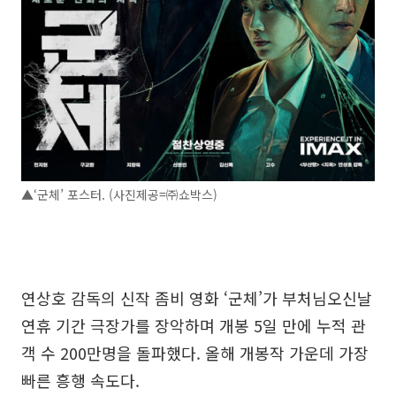
▲‘군체’ 포스터. (사진제공=㈜쇼박스)
연상호 감독의 신작 좀비 영화 ‘군체’가 부처님오신날
연휴 기간 극장가를 장악하며 개봉 5일 만에 누적 관
객 수 200만명을 돌파했다. 올해 개봉작 가운데 가장
빠른 흥행 속도다.