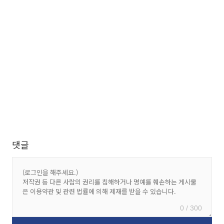
댓글
0 / 300