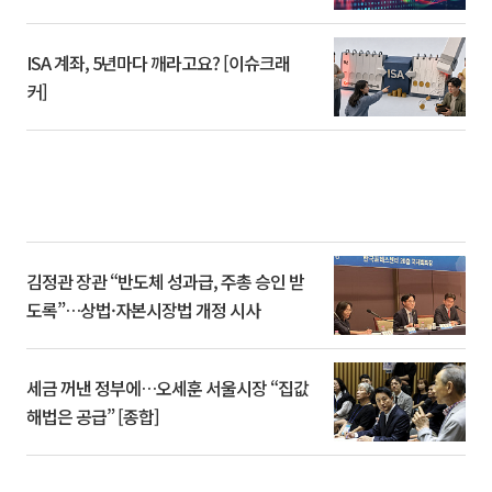
ISA 계좌, 5년마다 깨라고요? [이슈크래
커]
김정관 장관 “반도체 성과급, 주총 승인 받
도록”…상법·자본시장법 개정 시사
세금 꺼낸 정부에…오세훈 서울시장 “집값
해법은 공급” [종합]