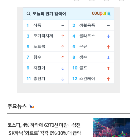
주요뉴스
코스피, 4% 하락에 6270선 마감…삼전
·SK하닉 '와르르' 각각 6%·10%대 급락