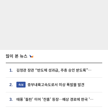
많이 본 뉴스
김정관 장관 “반도체 성과급, 주총 승인 받도록”…상법·자본시장법 개정 시사
1.
중부내륙고속도로서 미상 폭발물 발견
속보
2.
태풍 '돌핀' 이어 '찬홈' 등장…예상 경로에 한국 '한숨'
3.