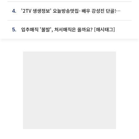
'2TV 생생정보' 오늘방송맛집- 배우 강성진 단골! 쌀국수ㆍ푸팟퐁 커리 맛집 '블○○○'
4.
입추매직 '불발', 처서매직은 올까요? [해시태그]
5.