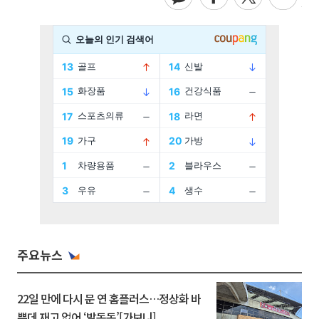
주요뉴스
22일 만에 다시 문 연 홈플러스…정상화 바
쁜데 재고 없어 ‘발동동’[가보니]