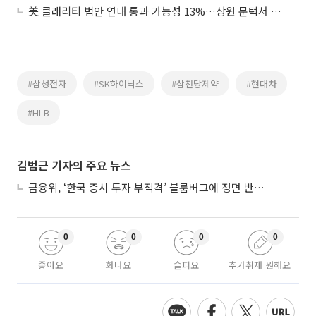
美 클래리티 법안 연내 통과 가능성 13%…상원 문턱서 제동
#삼성전자
#SK하이닉스
#삼천당제약
#현대차
#HLB
김범근 기자의 주요 뉴스
금융위, ‘한국 증시 투자 부적격’ 블룸버그에 정면 반박…“근거 불분명”
0
0
0
0
좋아요
화나요
슬퍼요
추가취재 원해요