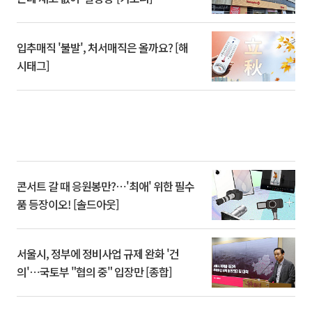
입추매직 '불발', 처서매직은 올까요? [해
시태그]
콘서트 갈 때 응원봉만?⋯'최애' 위한 필수
품 등장이오! [솔드아웃]
서울시, 정부에 정비사업 규제 완화 '건
의'⋯국토부 "협의 중" 입장만 [종합]