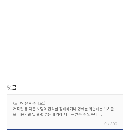
댓글
0 / 300