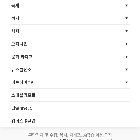
국제
정치
사회
오피니언
문화·라이프
뉴스발전소
이투데이TV
스페셜리포트
Channel 5
위너스IR클럽
무단전재 및 수집, 복사, 재배포, AI학습 이용 금지