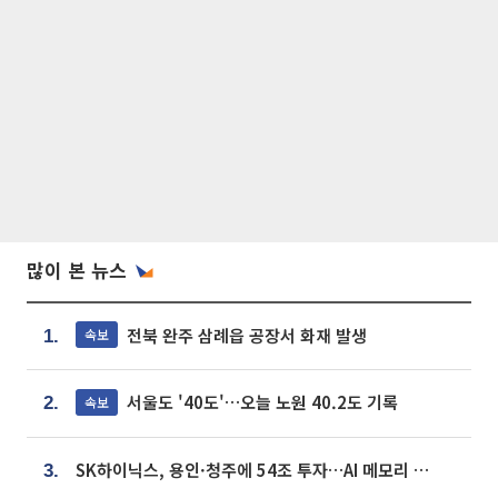
많이 본 뉴스
전북 완주 삼례읍 공장서 화재 발생
속보
1.
서울도 '40도'…오늘 노원 40.2도 기록
속보
2.
SK하이닉스, 용인·청주에 54조 투자…AI 메모리 생산기지 키운다
3.