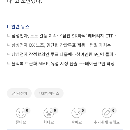
다”고 조언했다.
관련 뉴스
삼성전자, 노노 갈등 지속…‘삼전·SK하닉’ 레버리지 ETF 여파 주목
삼성전자 DX 노조, 임단협 찬반투표 제동…법원 가처분 예고
삼성전자 잠정합의안 투표 나흘째…참여인원 5만명 돌파ㆍ투표율 88% 육박
블랙록 토큰화 MMF, 유럽 시장 진출∙∙∙스테이블코인 확장
#삼성전자
#SK하이닉스
0
0
0
0
좋아요
화나요
슬퍼요
추가취재 원해요