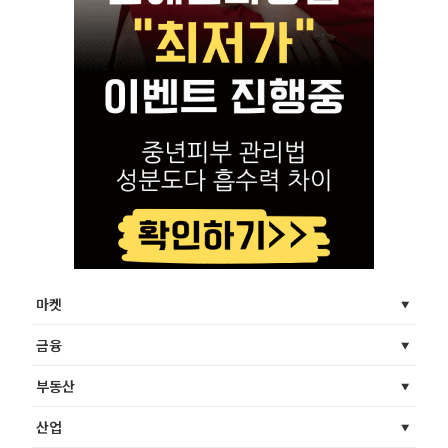
마켓
금융
부동산
산업