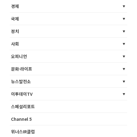
경제
국제
정치
사회
오피니언
문화·라이프
뉴스발전소
이투데이TV
스페셜리포트
Channel 5
위너스IR클럽