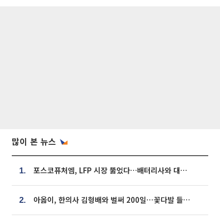
많이 본 뉴스
포스코퓨처엠, LFP 시장 뚫었다…배터리사와 대규모 장기 공급 합의
1.
아옳이, 한의사 김형배와 벌써 200일⋯꽃다발 들고 "프러포즈 아냐"
2.