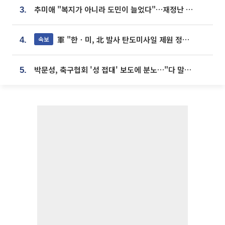
추미애 "복지가 아니라 도민이 늘었다"…재정난 책임론 정면돌파
3.
軍 "한ㆍ미, 北 발사 탄도미사일 제원 정밀분석 중"
속보
4.
박문성, 축구협회 '성 접대' 보도에 분노…"다 말아먹으려고 작정했나"
5.