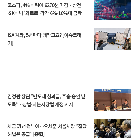
코스피, 4% 하락에 6270선 마감…삼전
·SK하닉 '와르르' 각각 6%·10%대 급락
ISA 계좌, 5년마다 깨라고요? [이슈크래
커]
김정관 장관 “반도체 성과급, 주총 승인 받
도록”…상법·자본시장법 개정 시사
세금 꺼낸 정부에…오세훈 서울시장 “집값
해법은 공급” [종합]