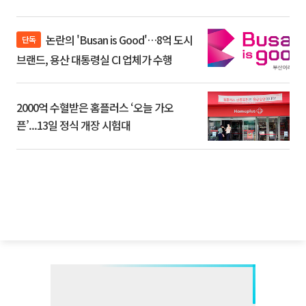
논란의 'Busan is Good'…8억 도시
단독
브랜드, 용산 대통령실 CI 업체가 수행
2000억 수혈받은 홈플러스 ‘오늘 가오
픈’...13일 정식 개장 시험대