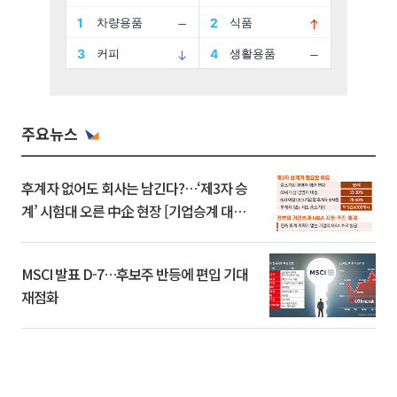
주요뉴스
후계자 없어도 회사는 남긴다?…‘제3자 승
계’ 시험대 오른 中企 현장 [기업승계 대전
환]
MSCI 발표 D-7…후보주 반등에 편입 기대
재점화