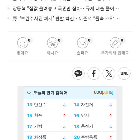
장동혁 “집값 올려놓고 국민만 잡아⋯규제·대출 풀어야”
野, ‘보완수사권 폐지’ 반발 확산…이준석 “졸속 개악 입법”
0
0
0
0
좋아요
화나요
슬퍼요
추가취재 원해요