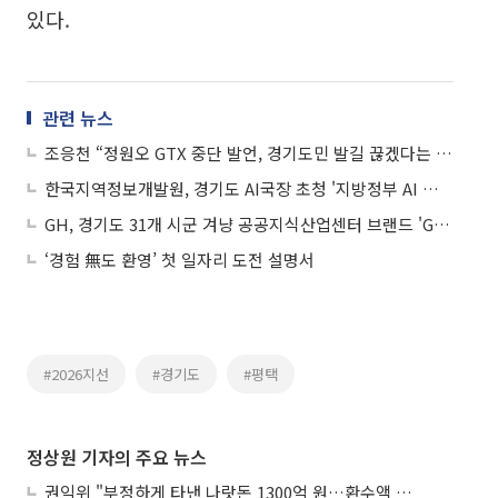
있다.
관련 뉴스
조응천 “정원오 GTX 중단 발언, 경기도민 발길 끊겠다는 폭언”
한국지역정보개발원, 경기도 AI국장 초청 '지방정부 AI 전환' 유튜브 특강
GH, 경기도 31개 시군 겨냥 공공지식산업센터 브랜드 'GH biz&' 출범
‘경험 無도 환영’ 첫 일자리 도전 설명서
#2026지선
#경기도
#평택
정상원 기자의 주요 뉴스
권익위 "부정하게 타낸 나랏돈 1300억 원…환수액 역대 최대"