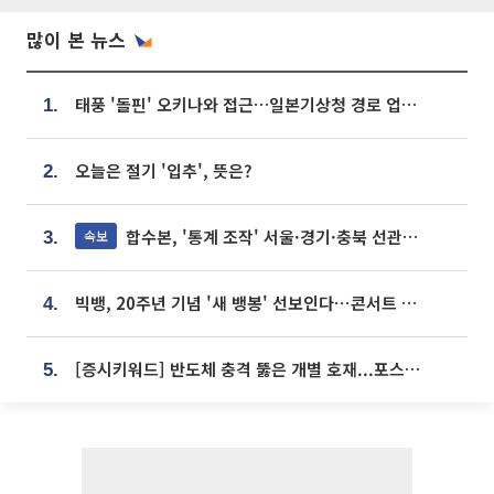
많이 본 뉴스
태풍 '돌핀' 오키나와 접근…일본기상청 경로 업데이트
1.
오늘은 절기 '입추', 뜻은?
2.
합수본, '통계 조작' 서울·경기·충북 선관위 등 추가 압수수색
속보
3.
빅뱅, 20주년 기념 '새 뱅봉' 선보인다⋯콘서트 앞두고 팝업 개최
4.
[증시키워드] 반도체 충격 뚫은 개별 호재...포스코퓨처엠·에코프로·한화솔루션 '눈길'
5.