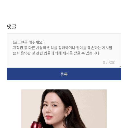
댓글
0 / 300