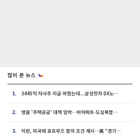
많이 본 뉴스
3445억 자사주 지급 마쳤는데...삼성전자 DX노조, 뒤늦은 '떼쓰기 집회'
1.
영끌 '주택공급' 대책 임박⋯비아파트·도심복합까지 총동원
2.
이란, 미국에 호르무즈 합의 조건 제시…美 “경기 아직 안 끝나” [종합]
3.