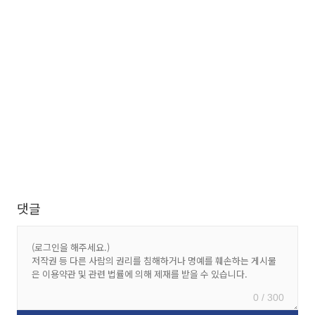
댓글
0 / 300