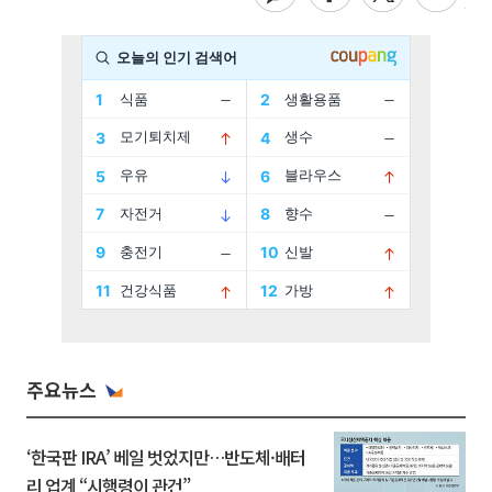
주요뉴스
‘한국판 IRA’ 베일 벗었지만…반도체·배터
리 업계 “시행령이 관건”