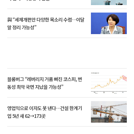
與 “세제개편안 다양한 목소리 수렴…이달
말 정리 가능성”
블룸버그 “레버리지 거품 빠진 코스피, 변
동성 최악 국면 지났을 가능성”
영업익으로 이자도 못 낸다…건설 한계기
업 5년 새 62→173곳