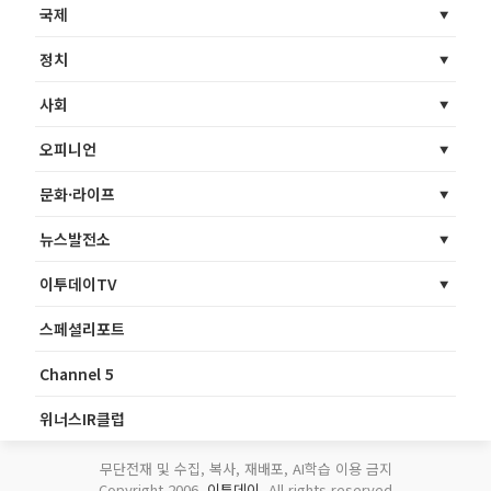
국제
정치
사회
오피니언
문화·라이프
뉴스발전소
이투데이TV
스페셜리포트
Channel 5
위너스IR클럽
무단전재 및 수집, 복사, 재배포, AI학습 이용 금지
Copyright 2006.
이투데이
. All rights reserved