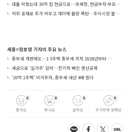
대출 막혔는데 30억 집 현금으로…국세청, 현금부자·부모찬스 정조준
허위 호재로 주가 띄우고 개미에 물량 폭탄…주식시장 불공정 탈세 31곳 세무조사
세종=정호영 기자의 주요 뉴스
종부세 개편에도…1·3주택 종부세 격차 2028년부터 확대
세금으로 ‘실거주’ 압박…전기차 빠진 생산공제
‘20억 1주택’ 비거주자, 종부세 내년 4배 뛴다
0
0
0
0
좋아요
화나요
슬퍼요
추가취재 원해요