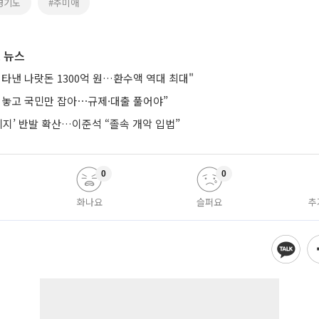
경기도
#추미애
 뉴스
타낸 나랏돈 1300억 원…환수액 역대 최대"
려놓고 국민만 잡아⋯규제·대출 풀어야”
폐지’ 반발 확산…이준석 “졸속 개악 입법”
0
0
화나요
슬퍼요
추