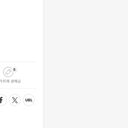
0
가취재 원해요