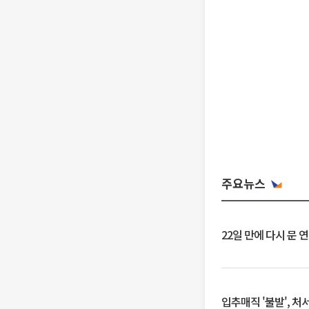
주요뉴스
22일 만에 다시 문 
입추매직 '불발', 처