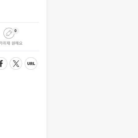
0
가취재 원해요