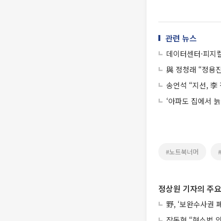
관련 뉴스
데이터센터·피지컬A
與 정청래 “정용진
송언석 “지선, 李
‘아파도 집에서 늙
#노트북너머
정상원 기자의 주요
野, ‘보완수사권 
장동혁 “형소법 