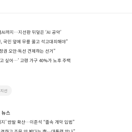
I까지…지선판 뒤덮은 ‘AI 공약’
, 국민 앞에 무릎 꿇고 석고대죄해야”
 정권 오만·독선 견제하는 선거”
고 싶어…’ 고령 가구 40%가 노후 주택
#지선
 뉴스
폐지’ 반발 확산…이준석 “졸속 개악 입법”
의결하고 조문 안 봤다는 李…대통령 맞나”