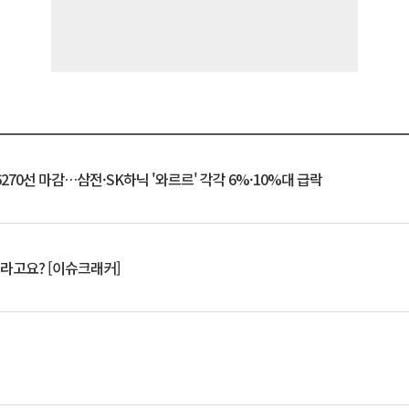
6270선 마감…삼전·SK하닉 '와르르' 각각 6%·10%대 급락
 깨라고요? [이슈크래커]