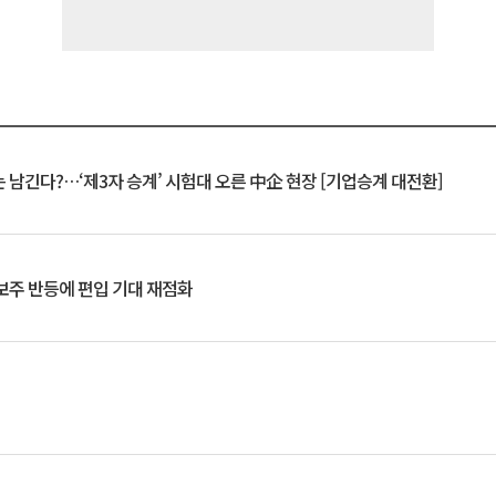
 남긴다?…‘제3자 승계’ 시험대 오른 中企 현장 [기업승계 대전환]
후보주 반등에 편입 기대 재점화