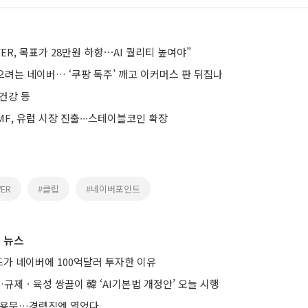
ER, 목표가 28만원 하향⋯AI 퀄리티 높여야”
으려는 네이버… ‘쿠팡 독주’ 깨고 이커머스 판 뒤집나
건강 등
F, 유럽 시장 진출∙∙∙스테이블코인 확장
VER
#클립
#네이버포인트
 뉴스
가 네이버에 100억달러 투자한 이유
규제ㆍ육성 쌍끌이 韓 ‘AI기본법 개정안’ 오늘 시행
 채용문…경력직엔 열었다