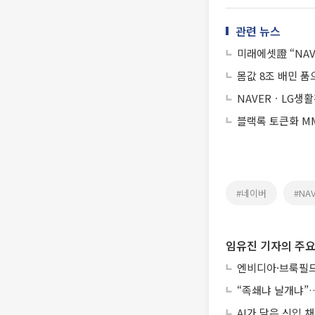
관련 뉴스
미래에셋證 “NAV
몸값 8조 배민 품
NAVERㆍLG생활
블랙록 토큰화 MM
#네이버
#NA
임유진 기자의 주요
엔비디아·브룩필드
“족쇄냐 날개냐”…
AI가 닫은 신입