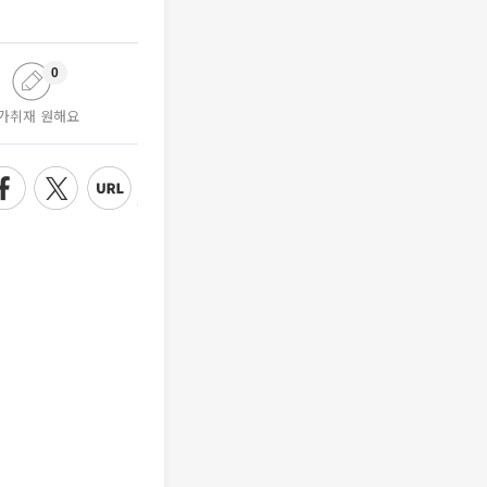
0
가취재 원해요