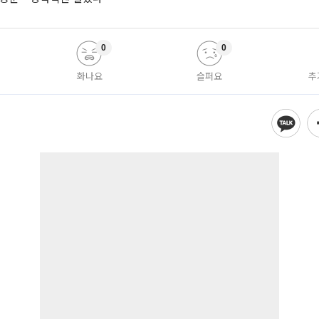
0
0
화나요
슬퍼요
추