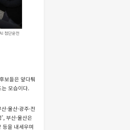
AI 첨단운전
장 후보들은 앞다퉈
드는 모습이다.
산·울산·광주·전
정’, 부산·울산은
전략 등을 내세우며