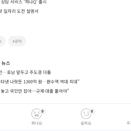
 상담 서비스 ‘하나Q’ 출시
 첫 일자리 도전 설명서
I
#공약
 뉴스
연전…호남 앞두고 주도권 다툼
타낸 나랏돈 1300억 원…환수액 역대 최대"
려놓고 국민만 잡아⋯규제·대출 풀어야”
0
0
화나요
슬퍼요
추