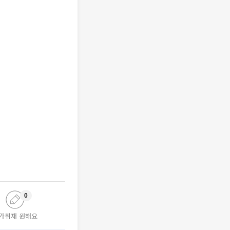
0
가취재 원해요