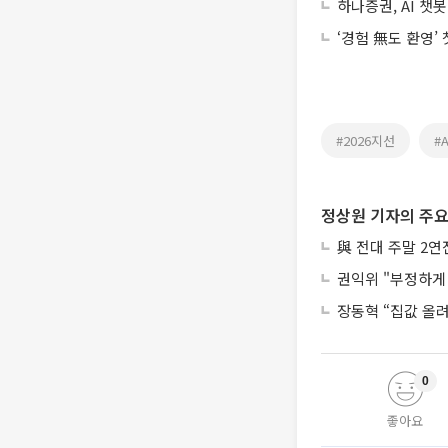
하나증권, AI 챗봇
‘경험 無도 환영’
#2026지선
#A
정상원 기자의 주요
與 전대 주말 2
권익위 "부정하게 
장동혁 “집값 올
0
좋아요