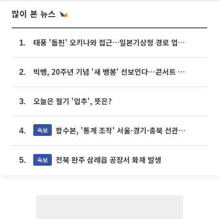
많이 본 뉴스
태풍 '돌핀' 오키나와 접근…일본기상청 경로 업데이트
1.
빅뱅, 20주년 기념 '새 뱅봉' 선보인다⋯콘서트 앞두고 팝업 개최
2.
오늘은 절기 '입추', 뜻은?
3.
합수본, '통계 조작' 서울·경기·충북 선관위 등 추가 압수수색
속보
4.
전북 완주 삼례읍 공장서 화재 발생
속보
5.