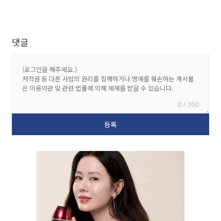
댓글
0 / 300