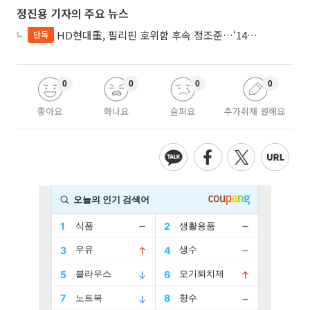
정진용 기자의 주요 뉴스
HD현대重, 필리핀 호위함 후속 정조준…‘14척+α’ 싹쓸이 노린다
단독
0
0
0
0
좋아요
화나요
슬퍼요
추가취재 원해요