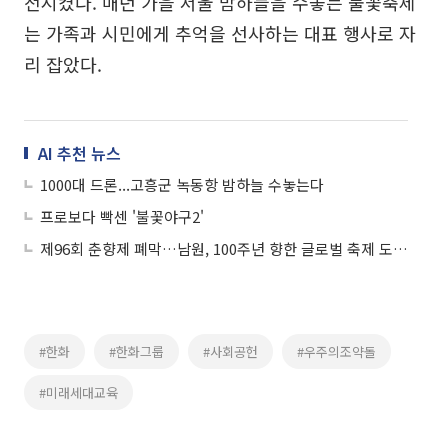
전시켰다. 매년 가을 서울 밤하늘을 수놓는 불꽃축제
는 가족과 시민에게 추억을 선사하는 대표 행사로 자
리 잡았다.
AI 추천 뉴스
1000대 드론...고흥군 녹동항 밤하늘 수놓는다
프로보다 빡센 '불꽃야구2'
제96회 춘향제 폐막…남원, 100주년 향한 글로벌 축제 도약 선언
#한화
#한화그룹
#사회공헌
#우주의조약돌
#미래세대교육