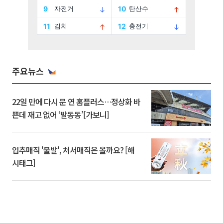
주요뉴스
22일 만에 다시 문 연 홈플러스…정상화 바
쁜데 재고 없어 ‘발동동’[가보니]
입추매직 '불발', 처서매직은 올까요? [해
시태그]