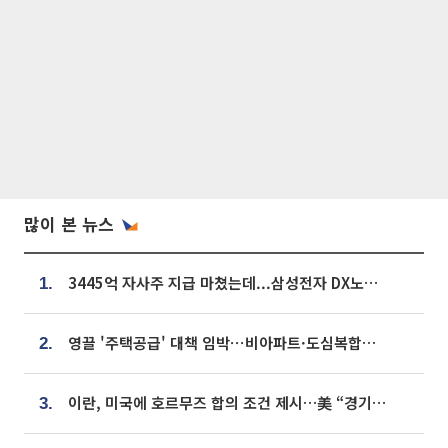
많이 본 뉴스
3445억 자사주 지급 마쳤는데...삼성전자 DX노조, 뒤늦은 '떼쓰기 집회'
1.
영끌 '주택공급' 대책 임박⋯비아파트·도심복합까지 총동원
2.
이란, 미국에 호르무즈 합의 조건 제시…美 “경기 아직 안 끝나” [종합]
3.