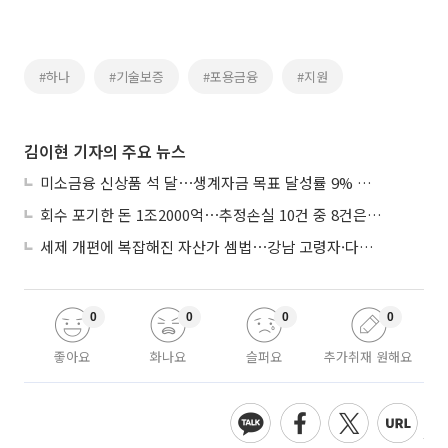
#하나
#기술보증
#포용금융
#지원
김이현 기자의 주요 뉴스
미소금융 신상품 석 달⋯생계자금 목표 달성률 9% 그쳐
회수 포기한 돈 1조2000억⋯추정손실 10건 중 8건은 기업대출
세제 개편에 복잡해진 자산가 셈법⋯강남 고령자·다주택자 ‘자산재편 고심’
0
0
0
0
좋아요
화나요
슬퍼요
추가취재 원해요