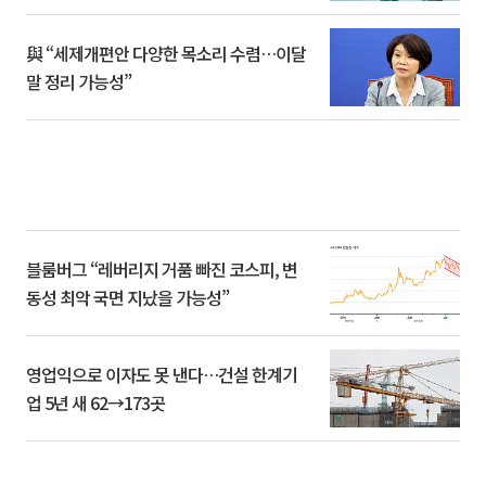
與 “세제개편안 다양한 목소리 수렴…이달
말 정리 가능성”
블룸버그 “레버리지 거품 빠진 코스피, 변
동성 최악 국면 지났을 가능성”
영업익으로 이자도 못 낸다…건설 한계기
업 5년 새 62→173곳