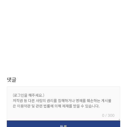
댓글
0 / 300