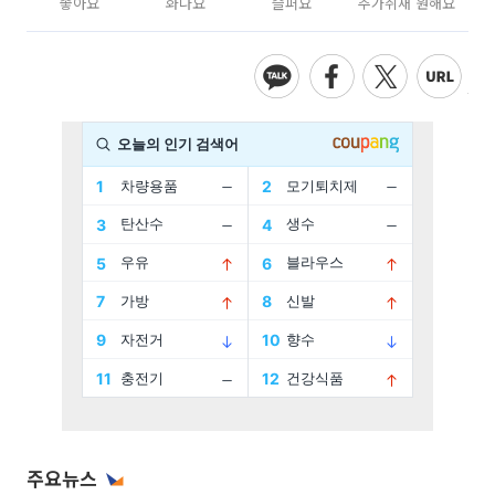
좋아요
화나요
슬퍼요
추가취재 원해요
주요뉴스