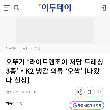
이투데이
산업
유통
오뚜기 ‘라이트앤조이 저당 드레싱
3종’‧K2 냉감 의류 ‘오싹’ [나왔
다 신상]
입력 2026-05-22 11:00
정영인 기자
구글 선호매체 추가