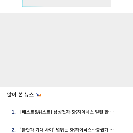
많이 본 뉴스
[베스트&워스트] 삼성전자·SK하이닉스 밀린 한 주…상상인증권은 85% 급등
1.
'불안과 기대 사이' 널뛰는 SK하이닉스…증권가 "HBM4·LTA 기반 펀터멘털 견고"
2.