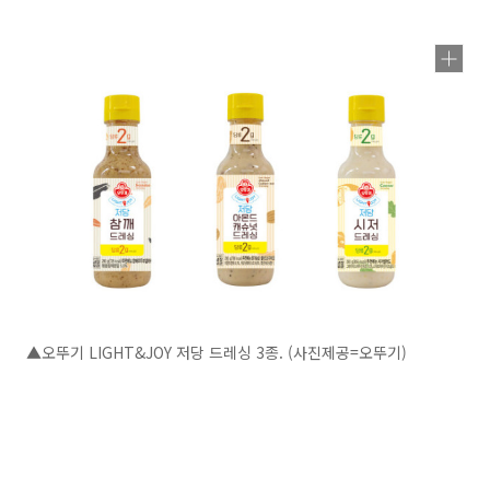
▲오뚜기 LIGHT&JOY 저당 드레싱 3종. (사진제공=오뚜기)