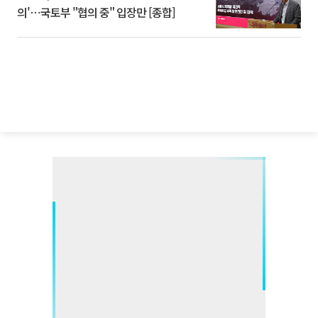
의'⋯국토부 "협의 중" 입장만 [종합]