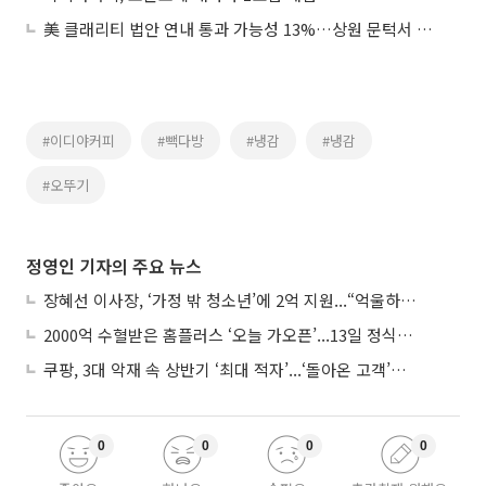
美 클래리티 법안 연내 통과 가능성 13%…상원 문턱서 제동
#이디야커피
#빽다방
#냉감
#냉감
#오뚜기
정영인 기자의 주요 뉴스
장혜선 이사장, ‘가정 밖 청소년’에 2억 지원...“억울하고 아파도 단단해지길”
2000억 수혈받은 홈플러스 ‘오늘 가오픈’...13일 정식 개장 시험대
쿠팡, 3대 악재 속 상반기 ‘최대 적자’...‘돌아온 고객’에 수익성 반등 주목
0
0
0
0