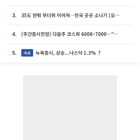
35도 안팎 무더위 이어져…전국 곳곳 소나기 [오늘 날씨]
3.
[주간증시전망] 다음주 코스피 6000~7000⋯“外人 수급은 정책이 변수”
4.
뉴욕증시, 상승...나스닥 1.3% ↑
속보
5.