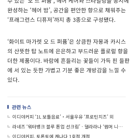
수 있는 ‘오 드 퍼퓸’, 헤어 케어와 스타일링을 동시에
완성하는 ‘헤어 밤’, 공간을 편안한 향으로 채워주는
‘프래그런스 디퓨저’까지 총 3종으로 구성됐다.
‘화이트 마가렛 오 드 퍼퓸’은 상큼한 자몽과 카시스
의 산뜻한 탑 노트에 은은하고 부드러운 플로럴 향을
더한 제품이다. 바람에 흔들리는 꽃들이 가득 핀 들판
에 서 있는 듯한 가볍고 기분 좋은 개방감을 느낄 수
있다.
관련 뉴스
이디야커피 ‘1L 보틀음료’‧서울우유 ‘프로틴치즈’ 외
라네즈 ‘워터뱅크 블루 톤업 선크림’ㆍ델라라나 ‘썸머 니트 컬렉션’ 외
이디야커피, 토론토에 캐나다 1호점 개점