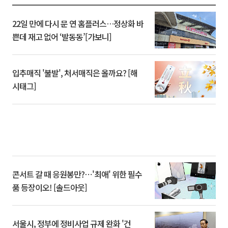
22일 만에 다시 문 연 홈플러스…정상화 바
쁜데 재고 없어 ‘발동동’[가보니]
입추매직 '불발', 처서매직은 올까요? [해
시태그]
콘서트 갈 때 응원봉만?⋯'최애' 위한 필수
품 등장이오! [솔드아웃]
서울시, 정부에 정비사업 규제 완화 '건