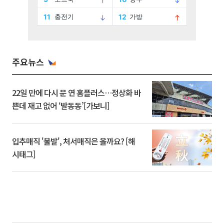
주요뉴스
22일 만에 다시 문 연 홈플러스…정상화 바
쁜데 재고 없어 ‘발동동’[가보니]
입추매직 '불발', 처서매직은 올까요? [해
시태그]