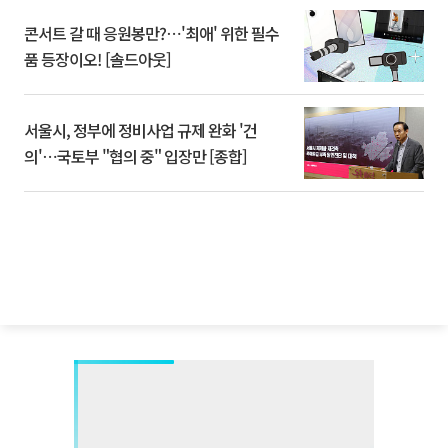
콘서트 갈 때 응원봉만?⋯'최애' 위한 필수
품 등장이오! [솔드아웃]
서울시, 정부에 정비사업 규제 완화 '건
의'⋯국토부 "협의 중" 입장만 [종합]