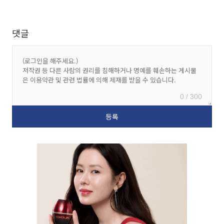
댓글
0 / 300