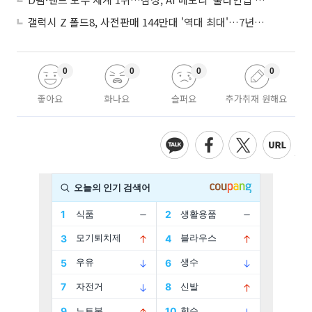
갤럭시 Z 폴드8, 사전판매 144만대 '역대 최대'…7년만에 갤노트10 기록 넘어
0
0
0
0
좋아요
화나요
슬퍼요
추가취재 원해요