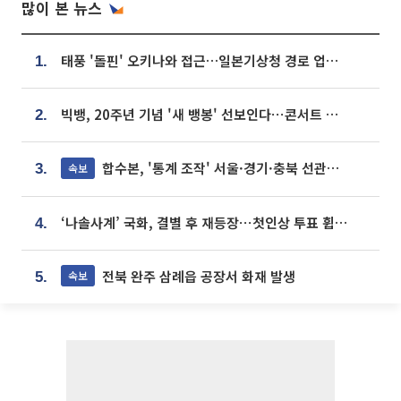
많이 본 뉴스
태풍 '돌핀' 오키나와 접근…일본기상청 경로 업데이트
1.
빅뱅, 20주년 기념 '새 뱅봉' 선보인다⋯콘서트 앞두고 팝업 개최
2.
합수본, '통계 조작' 서울·경기·충북 선관위 등 추가 압수수색
속보
3.
‘나솔사계’ 국화, 결별 후 재등장⋯첫인상 투표 휩쓸고 ‘인기녀’ 등극
4.
전북 완주 삼례읍 공장서 화재 발생
속보
5.