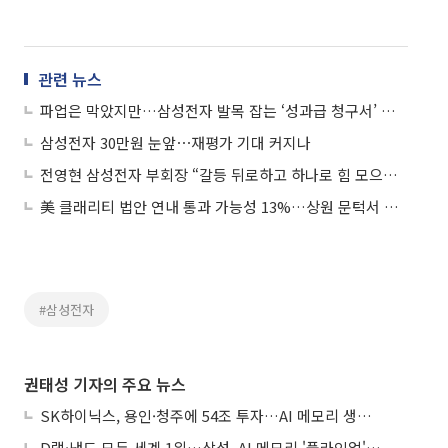
관련 뉴스
파업은 막았지만…삼성전자 발목 잡는 ‘성과급 청구서’ 후폭풍
삼성전자 30만원 눈앞⋯재평가 기대 커지나
전영현 삼성전자 부회장 “갈등 뒤로하고 하나로 힘 모으자”…결속 강조
美 클래리티 법안 연내 통과 가능성 13%…상원 문턱서 제동
#삼성전자
권태성 기자의 주요 뉴스
SK하이닉스, 용인·청주에 54조 투자…AI 메모리 생산기지 키운다
D램·낸드 모두 세계 1위…삼성, AI 메모리 '풀라인업'으로 승부