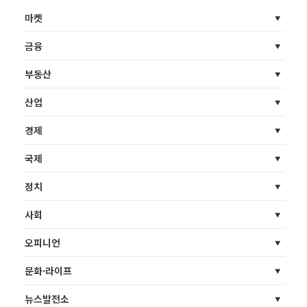
마켓
금융
부동산
산업
경제
국제
정치
사회
오피니언
문화·라이프
뉴스발전소