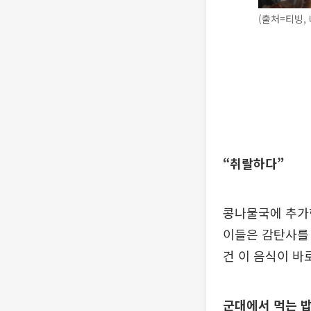
(출처=티빙,
“취랄하다”
콩나물국에 추가한
이들은 감탄사를 
건 이 음식이 바로
군대에서 먹는 밥