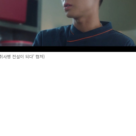
'취사병 전설이 되다' 캡처)