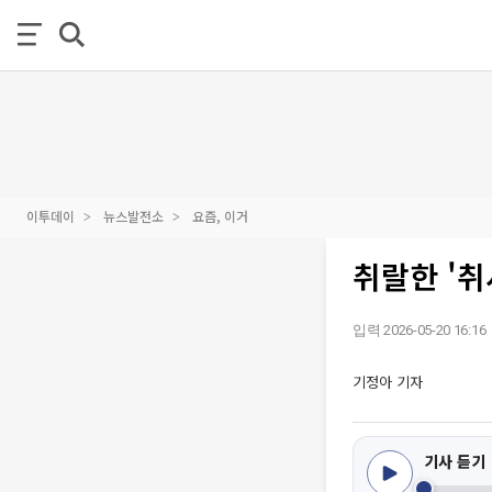
이투데이
뉴스발전소
요즘, 이거
취랄한 '
입력 2026-05-20 16:16
기정아 기자
기사 듣기