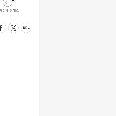
0
가취재 원해요