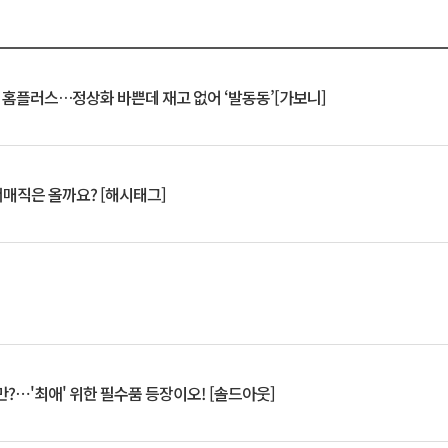
연 홈플러스…정상화 바쁜데 재고 없어 ‘발동동’[가보니]
서매직은 올까요? [해시태그]
?⋯'최애' 위한 필수품 등장이오! [솔드아웃]