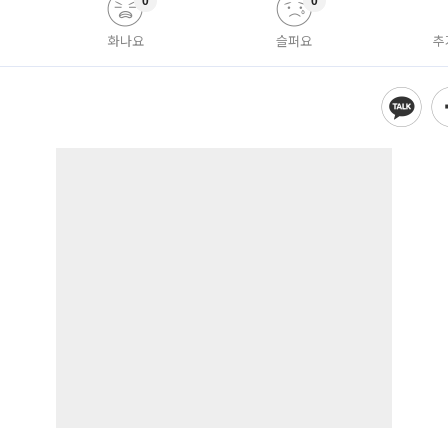
0
0
화나요
슬퍼요
추