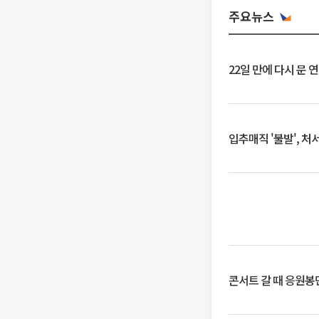
주요뉴스
22일 만에 다시 문 
입추매직 '불발', 처
콘서트 갈 때 응원봉만