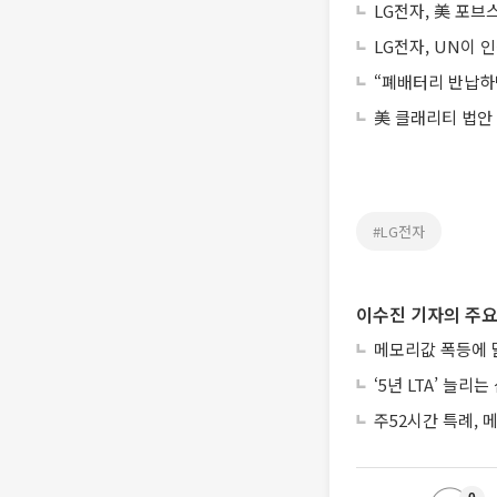
LG전자, 美 포브
LG전자, UN이
“폐배터리 반납하면
美 클래리티 법안
#LG전자
이수진 기자의 주요
메모리값 폭등에 
‘5년 LTA’ 늘
주52시간 특례,