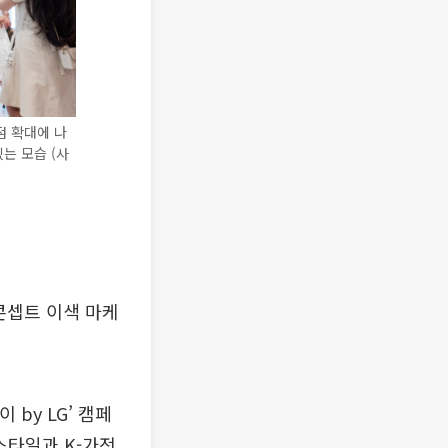
점 확대에 나
는 모습 (사
콘셉트 이색 마케
by LG’ 캠페
스타일과 K-가전