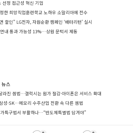
스 선정 접근성 혁신 기업
 인정한 희망직업훈련학교 노하우 소말리아에 전수
 할인” LG전자, 자원순환 캠페인 ‘배터리턴’ 실시
 연내 통과 가능성 13%…상원 문턱서 제동
 뉴스
달라진 셈법…갤럭시는 원가 절감·아이폰은 서비스 확대
리는 삼성·SK…메모리 수주산업 전환 속 다른 셈법
 메가특구법서 부활하나…“반도체특별법 담겨야”