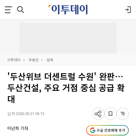
이투데이
부동산
업계
'두산위브 더센트럴 수원' 완판⋯
두산건설, 주요 거점 중심 공급 확
대
입력 2026-05-21 09:13
이난희 기자
구글 선호매체 추가