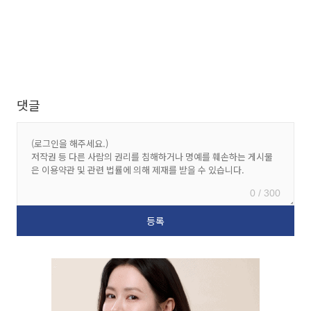
댓글
0 / 300