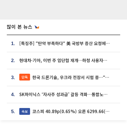
많이 본 뉴스
[특징주] “탄약 부족하다“ 美 국방부 증산 요청에⋯국내 방산주 급등세
1.
현대차·기아, 이번 주 임단협 재개…하청 사용자성 재심도 ‘변수’
2.
한국 드론기술, 우크라 전장서 시험 중…“스타트업 여러 곳 참여”
단독
3.
SK하이닉스 ‘자사주 성과급’ 갈등 격화…통합노조 출범 움직임
4.
코스피 40.89p(0.65%) 오른 6299.66(마감)
속보
5.