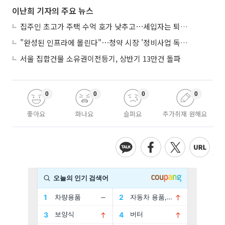
이난희 기자의 주요 뉴스
집주인 초고가 주택 수억 호가 낮추고⋯세입자는 퇴거 위기
"완성된 인프라에 몰린다"⋯청약 시장 '정비사업 독주' 42배 격차
서울 집합건물 소유권이전등기, 상반기 13만건 돌파
0
0
0
0
좋아요
화나요
슬퍼요
추가취재 원해요