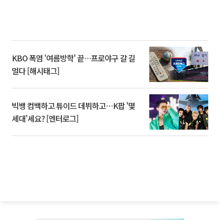
KBO 폭염 '여름방학' 끝…프로야구 갈 길
멀다 [해시태그]
빅뱅 컴백하고 튜이드 데뷔하고⋯K팝 '몇
세대'세요? [엔터로그]