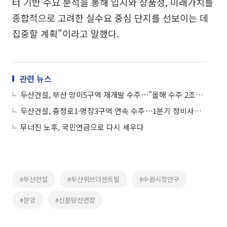
터 기반 수요 분석을 통해 입지와 상품성, 미래가치를
종합적으로 고려한 실수요 중심 단지를 선보이는 데
집중할 계획"이라고 말했다.
관련 뉴스
두산건설, 부산 망미5구역 재개발 수주⋯"올해 수주 2조원 확보"
두산건설, 충정로1·명장3구역 연속 수주⋯1분기 정비사업 5건 확보
무너진 노후, 국민연금으로 다시 세우다
#두산건설
#두산위브더센트럴
#수원시장안구
#분양
#신분당선연장