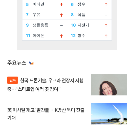
주요뉴스
한국 드론기술, 우크라 전장서 시험
단독
중…“스타트업 여러 곳 참여”
美 미사일 재고 ‘빨간불’…K방산 북미 진출
기대