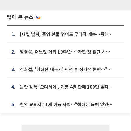
많이 본 뉴스
[내일 날씨] 폭염 한풀 꺾여도 무더위 계속⋯동해안 이틀 연속 비
1.
임영웅, 어느덧 데뷔 10주년⋯"가진 것 없던 시절, 내 앞엔 20명의 팬뿐"
2.
김희철, '뒤집힌 태극기' 지적 후 정치색 논란…"좌우 떠나 우리나라 국기"
3.
놀란 감독 '오디세이', 개봉 4일 만에 100만 돌파⋯'왕사남' 보다 빠르다
4.
천안 교회서 11세 아동 사망…“침대에 묶여 있었다” 진술 확보
5.