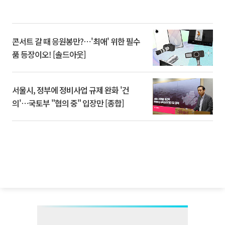
콘서트 갈 때 응원봉만?⋯'최애' 위한 필수
품 등장이오! [솔드아웃]
서울시, 정부에 정비사업 규제 완화 '건
의'⋯국토부 "협의 중" 입장만 [종합]