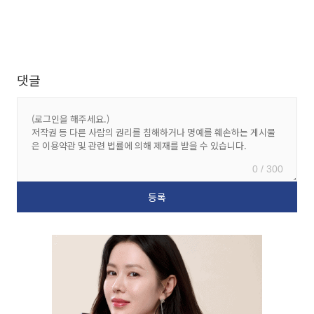
댓글
0 / 300