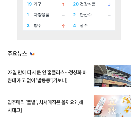
주요뉴스
22일 만에 다시 문 연 홈플러스…정상화 바
쁜데 재고 없어 ‘발동동’[가보니]
입추매직 '불발', 처서매직은 올까요? [해
시태그]