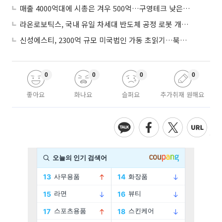
매출 4000억대에 시총은 겨우 500억…구영테크 낮은 몸값에 저가 승계 마무리
라온로보틱스, 국내 유일 차세대 반도체 공정 로봇 개발 ‘고객사 테스트 진행’
신성에스티, 2300억 규모 미국법인 가동 초읽기…북미 ESS 공략 본격화
0
0
0
0
좋아요
화나요
슬퍼요
추가취재 원해요