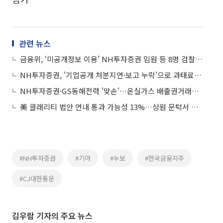
관련 뉴스
금융위, ‘미공개정보 이용’ NH투자증권 임원 등 8명 검찰 고발
NH투자증권, '기업공개 처분지연·보고 누락'으로 과태료 4400만원 부과
NH투자증권·GS동해전력 '맞손'…온실가스 배출권거래제 상호 협력
美 클래리티 법안 연내 통과 가능성 13%…상원 문턱서 제동
#NH투자증권
#기아
#누보
#한국금융지주
#CJ대한통운
김우람 기자의 주요 뉴스