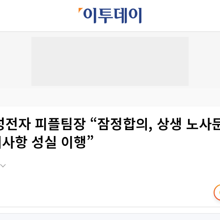
성전자 피플팀장 “잠정합의, 상생 노사
사항 성실 이행”