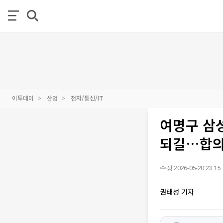
이투데이
산업
전자/통신/IT
여명구 삼
되길…합의
수정 2026-05-20 23:15
권태성 기자