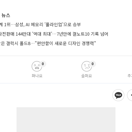
 뉴스
계 1위…삼성, AI 메모리 '풀라인업'으로 승부
 사전판매 144만대 '역대 최대'…7년만에 갤노트10 기록 넘어
 받은 갤럭시 폴드8…"편안함이 새로운 디자인 경쟁력"
0
0
화나요
슬퍼요
추