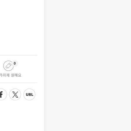
0
가취재 원해요