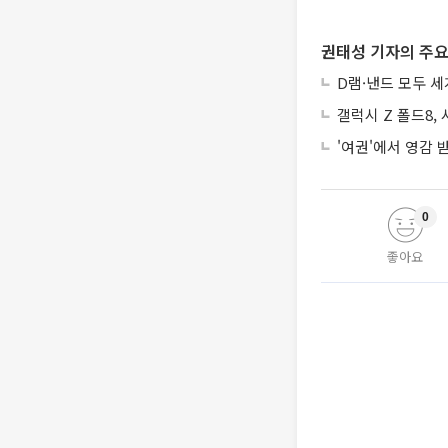
권태성 기자의 주요
D램·낸드 모두 세
갤럭시 Z 폴드8,
'여권'에서 영감
0
좋아요