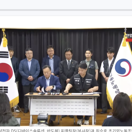
성전자 DS(디바이스솔루션, 반도체) 피플팀장(부사장)과 최승호 초기업노동