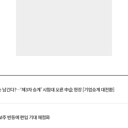
 남긴다?…‘제3자 승계’ 시험대 오른 中企 현장 [기업승계 대전환]
후보주 반등에 편입 기대 재점화