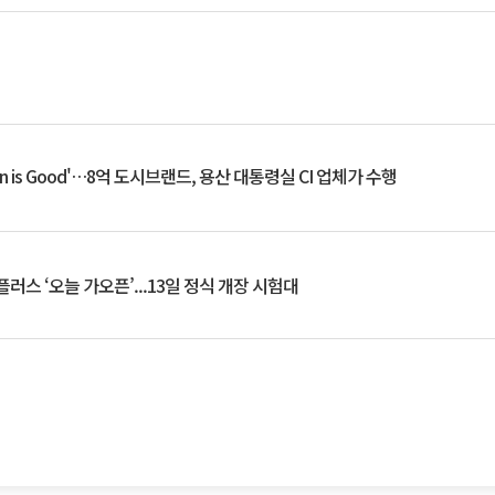
an is Good'…8억 도시브랜드, 용산 대통령실 CI 업체가 수행
플러스 ‘오늘 가오픈’...13일 정식 개장 시험대