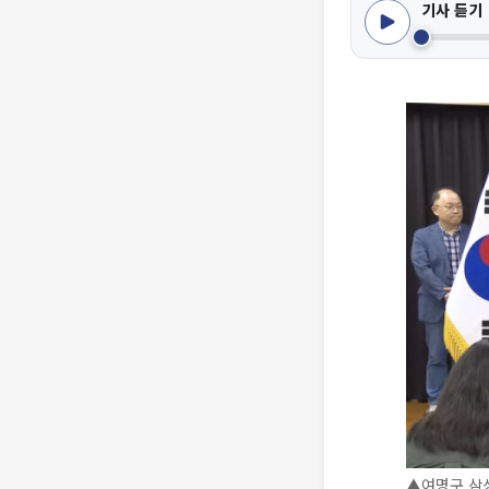
기사 듣기
▲여명구 삼