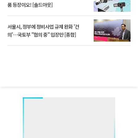
품 등장이오! [솔드아웃]
서울시, 정부에 정비사업 규제 완화 '건
의'⋯국토부 "협의 중" 입장만 [종합]