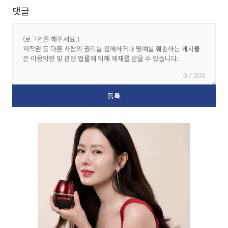
댓글
0 / 300