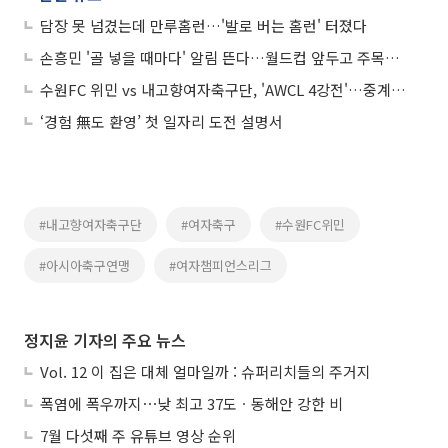
담장 못 넘겼는데 만루홈런…'발로 버는 홈런' 터졌다
손흥민 '골 넣을 때마다' 알림 뜬다…월드컵 앞두고 주목받는 '이 앱'
수원FC 위민 vs 내고향여자축구단, 'AWCL 4강전'…중계 어디서?
‘경험 無도 환영’ 첫 일자리 도전 설명서
#내고향여자축구단
#여자축구
#수원FC위민
#아시아축구연맹
#여자챔피언스리그
정지윤 기자의 주요 뉴스
Vol. 12 이 집은 대체 얼마일까 : 슈퍼리치들의 주거지
폭염에 폭우까지⋯낮 최고 37도ㆍ동해안 강한 비
7월 다섯째 주 유튜브 영상 순위