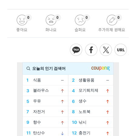
0
0
0
0
좋아요
화나요
슬퍼요
추가취재 원해요