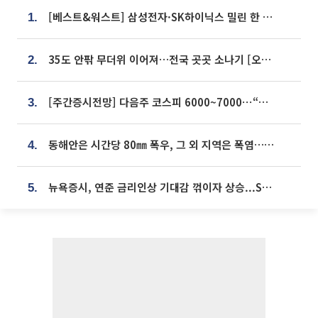
[베스트&워스트] 삼성전자·SK하이닉스 밀린 한 주…상상인증권은 85% 급등
1.
35도 안팎 무더위 이어져…전국 곳곳 소나기 [오늘 날씨]
2.
[주간증시전망] 다음주 코스피 6000~7000⋯“外人 수급은 정책이 변수”
3.
동해안은 시간당 80㎜ 폭우, 그 외 지역은 폭염…‘극과 극 날씨’
4.
뉴욕증시, 연준 금리인상 기대감 꺾이자 상승...S&P500 사상 최고치 [종합]
5.