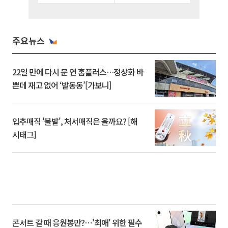
주요뉴스
22일 만에 다시 문 연 홈플러스…정상화 바
쁜데 재고 없어 ‘발동동’[가보니]
입추매직 '불발', 처서매직은 올까요? [해
시태그]
콘서트 갈 때 응원봉만?⋯'최애' 위한 필수