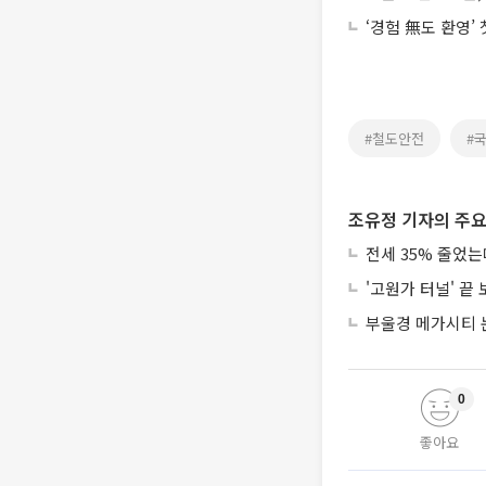
‘경험 無도 환영’
#철도안전
#
조유정 기자의 주요
전세 35% 줄었
'고원가 터널' 끝
부울경 메가시티 
0
좋아요