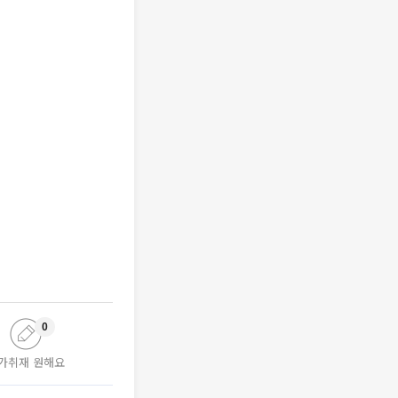
0
가취재 원해요