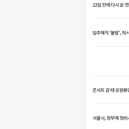
22일 만에 다시 문 
입추매직 '불발', 처
콘서트 갈 때 응원봉만
서울시, 정부에 정비사