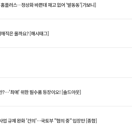
연 홈플러스…정상화 바쁜데 재고 없어 ‘발동동’[가보니]
서매직은 올까요? [해시태그]
?⋯'최애' 위한 필수품 등장이오! [솔드아웃]
업 규제 완화 '건의'⋯국토부 "협의 중" 입장만 [종합]