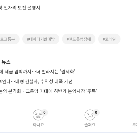
 첫 일자리 도전 설명서
국토교통부
#데이터기반예방
#철도운행장애
#코레일
 뉴스
는데 세금 압박까지⋯더 빨라지는 '월세화'
 보인다…대형 건설사, 수익성 대폭 개선
논의 본격화⋯교통망 기대에 하반기 분양시장 '주목'
0
0
화나요
슬퍼요
추