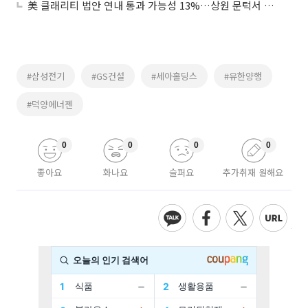
美 클래리티 법안 연내 통과 가능성 13%…상원 문턱서 제동
#삼성전기
#GS건설
#세아홀딩스
#유한양행
#덕양에너젠
0
0
0
0
좋아요
화나요
슬퍼요
추가취재 원해요