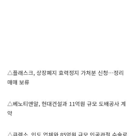
△플래스크, 상장폐지 효력정지 가처분 신청…정리
매매 보류
△베노티앤알, 현대건설과 11억원 규모 도배공사 계
약
△큐렉소, 인도 업체와 85억원 규모 인공관절 수술로