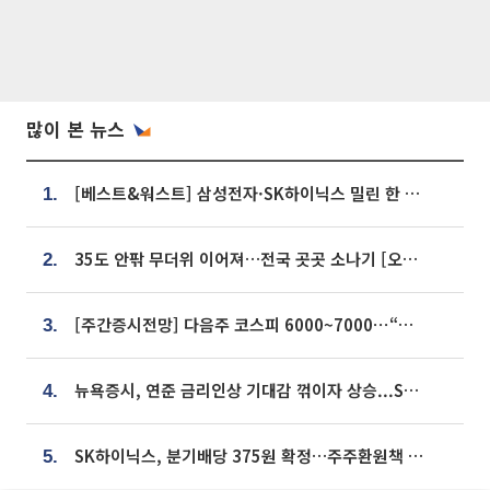
많이 본 뉴스
[베스트&워스트] 삼성전자·SK하이닉스 밀린 한 주…상상인증권은 85% 급등
1.
35도 안팎 무더위 이어져…전국 곳곳 소나기 [오늘 날씨]
2.
[주간증시전망] 다음주 코스피 6000~7000⋯“外人 수급은 정책이 변수”
3.
뉴욕증시, 연준 금리인상 기대감 꺾이자 상승...S&P500 사상 최고치 [종합]
4.
SK하이닉스, 분기배당 375원 확정…주주환원책 9월로 앞당겨 발표
5.