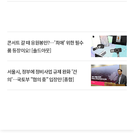
콘서트 갈 때 응원봉만?⋯'최애' 위한 필수
품 등장이오! [솔드아웃]
서울시, 정부에 정비사업 규제 완화 '건
의'⋯국토부 "협의 중" 입장만 [종합]