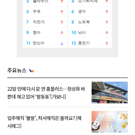
주요뉴스
22일 만에 다시 문 연 홈플러스…정상화 바
쁜데 재고 없어 ‘발동동’[가보니]
입추매직 '불발', 처서매직은 올까요? [해
시태그]