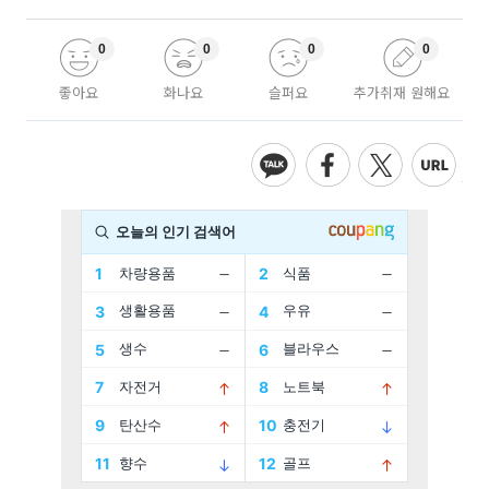
0
0
0
0
좋아요
화나요
슬퍼요
추가취재 원해요