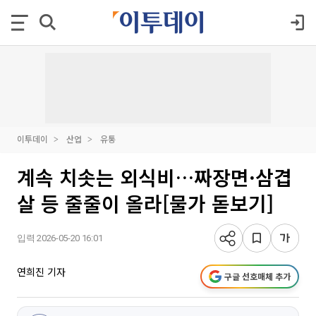
이투데이
산업
유통
계속 치솟는 외식비…짜장면·삼겹
살 등 줄줄이 올라[물가 돋보기]
입력 2026-05-20 16:01
연희진 기자
구글 선호매체 추가