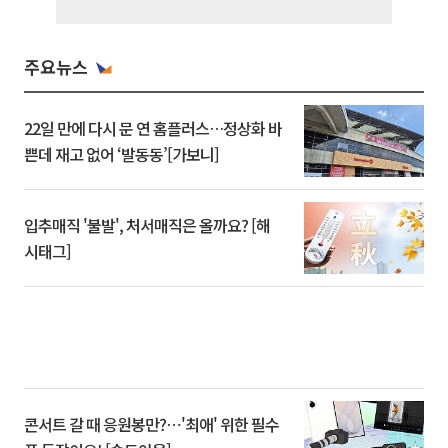
주요뉴스
22일 만에 다시 문 연 홈플러스…정상화 바
쁜데 재고 없어 ‘발동동’[가보니]
입추매직 '불발', 처서매직은 올까요? [해
시태그]
콘서트 갈 때 응원봉만?⋯'최애' 위한 필수