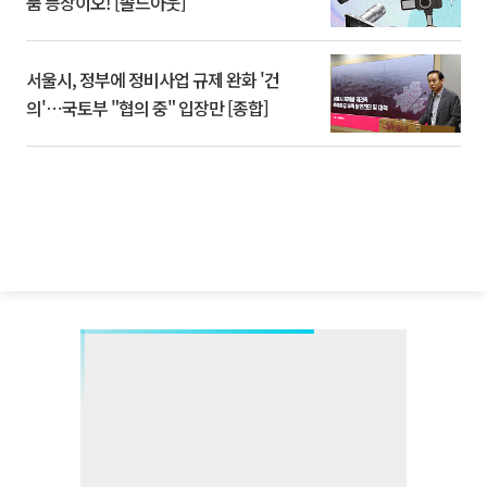
품 등장이오! [솔드아웃]
서울시, 정부에 정비사업 규제 완화 '건
의'⋯국토부 "협의 중" 입장만 [종합]