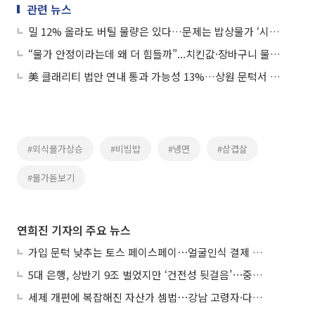
관련 뉴스
밀 12% 올라도 버틸 물량은 있다…문제는 밥상물가 ‘시차 충격’
“물가 안정이라는데 왜 더 힘들까”...치킨값·장바구니 물가 안 내려가는 이유
美 클래리티 법안 연내 통과 가능성 13%…상원 문턱서 제동
#외식물가상승
#비빔밥
#냉면
#삼겹살
#물가돋보기
연희진 기자의 주요 뉴스
가입 문턱 낮추는 토스 페이스페이⋯얼굴인식 결제 확산 속도낸다
5대 은행, 상반기 9조 벌었지만 ‘건전성 뒷걸음’⋯중기대출 문턱 높아지나
세제 개편에 복잡해진 자산가 셈법⋯강남 고령자·다주택자 ‘자산재편 고심’