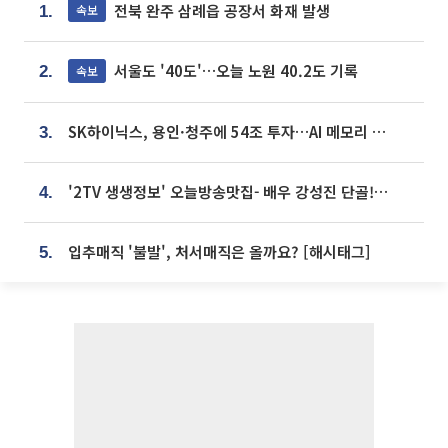
전북 완주 삼례읍 공장서 화재 발생
속보
1.
서울도 '40도'…오늘 노원 40.2도 기록
속보
2.
SK하이닉스, 용인·청주에 54조 투자…AI 메모리 생산기지 키운다
3.
'2TV 생생정보' 오늘방송맛집- 배우 강성진 단골! 쌀국수ㆍ푸팟퐁 커리 맛집 '블○○○'
4.
입추매직 '불발', 처서매직은 올까요? [해시태그]
5.