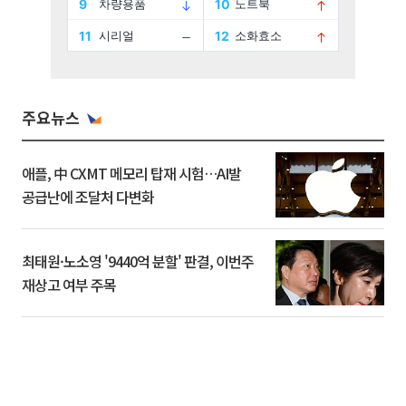
주요뉴스
애플, 中 CXMT 메모리 탑재 시험…AI발
공급난에 조달처 다변화
최태원·노소영 '9440억 분할' 판결, 이번주
재상고 여부 주목