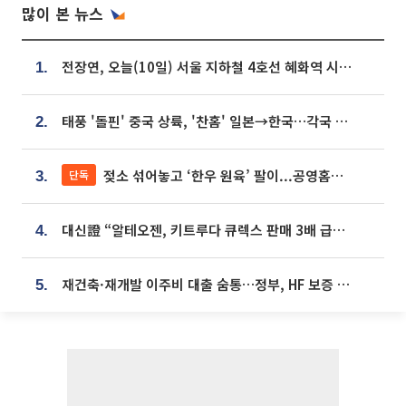
많이 본 뉴스
전장연, 오늘(10일) 서울 지하철 4호선 혜화역 시위…1호선 용산역 무정차
1.
태풍 '돌핀' 중국 상륙, '찬홈' 일본→한국…각국 기상청 예상 경로는?
2.
젖소 섞어놓고 ‘한우 원육’ 팔이...공영홈쇼핑 표기·검증 구멍
단독
3.
대신證 “알테오젠, 키트루다 큐렉스 판매 3배 급증…목표가 41만원 상향”
4.
재건축·재개발 이주비 대출 숨통…정부, HF 보증 신설 추진
5.