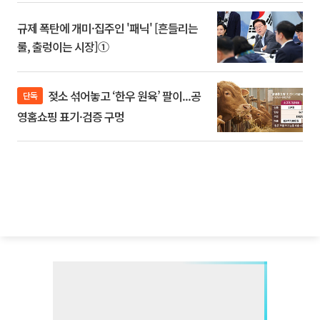
규제 폭탄에 개미·집주인 '패닉' [흔들리는
룰, 출렁이는 시장]①
젖소 섞어놓고 ‘한우 원육’ 팔이...공
단독
영홈쇼핑 표기·검증 구멍