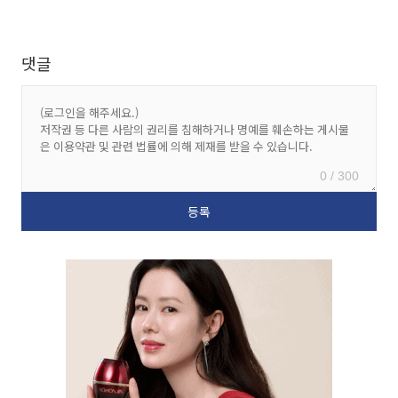
댓글
0 / 300