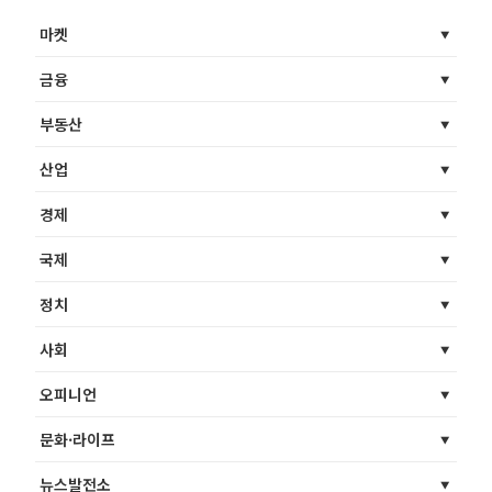
마켓
금융
부동산
산업
경제
국제
정치
사회
오피니언
문화·라이프
뉴스발전소