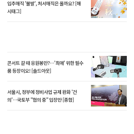
입추매직 '불발', 처서매직은 올까요? [해
시태그]
콘서트 갈 때 응원봉만?⋯'최애' 위한 필수
품 등장이오! [솔드아웃]
서울시, 정부에 정비사업 규제 완화 '건
의'⋯국토부 "협의 중" 입장만 [종합]