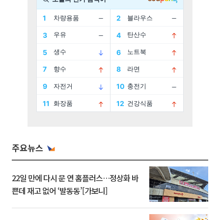
주요뉴스
22일 만에 다시 문 연 홈플러스…정상화 바
쁜데 재고 없어 ‘발동동’[가보니]