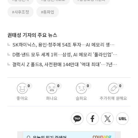
#사후조정
#총파업
권태성 기자의 주요 뉴스
SK하이닉스, 용인·청주에 54조 투자…AI 메모리 생산기지 키운다
D램·낸드 모두 세계 1위…삼성, AI 메모리 '풀라인업'으로 승부
갤럭시 Z 폴드8, 사전판매 144만대 '역대 최대'…7년만에 갤노트10 기록 넘어
0
0
0
0
좋아요
화나요
슬퍼요
추가취재 원해요