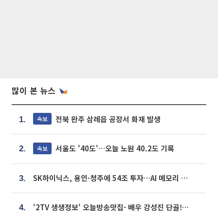
많이 본 뉴스
전북 완주 삼례읍 공장서 화재 발생
속보
1.
서울도 '40도'…오늘 노원 40.2도 기록
속보
2.
SK하이닉스, 용인·청주에 54조 투자…AI 메모리 생산기지 키운다
3.
'2TV 생생정보' 오늘방송맛집- 배우 강성진 단골! 쌀국수ㆍ푸팟퐁 커리 맛집 '블○○○'
4.