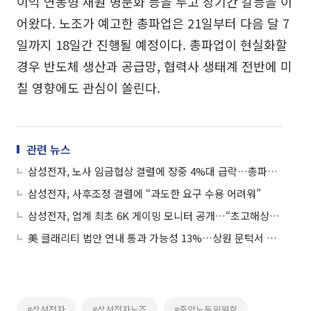
이익 연동형 재원 명문화 등을 두고 장기간 갈등을 이
어왔다. 노조가 예고한 총파업은 21일부터 다음 달 7
일까지 18일간 진행될 예정이다. 총파업이 현실화할
경우 반도체 생산과 공급망, 협력사 생태계 전반에 미
칠 영향에도 관심이 쏠린다.
관련 뉴스
삼성전자, 노사 임금협상 결렬에 장중 4%대 급락…총파업 우려
삼성전자, 사후조정 결렬에 “과도한 요구 수용 어려워”
삼성전자, 업계 최초 6K 게이밍 모니터 공개…“초고해상도·OLED로 시장 공략 강화”
美 클래리티 법안 연내 통과 가능성 13%…상원 문턱서 제동
#삼성전자
#삼성전자노조
#중앙노동위원회