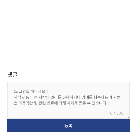
댓글
0 / 300