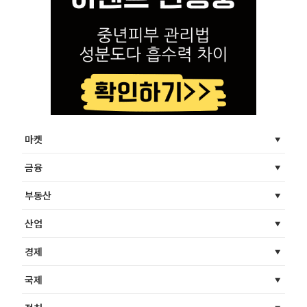
마켓
금융
부동산
산업
경제
국제