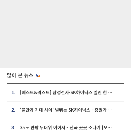
많이 본 뉴스
[베스트&워스트] 삼성전자·SK하이닉스 밀린 한 주…상상인증권은 85% 급등
1.
'불안과 기대 사이' 널뛰는 SK하이닉스…증권가 "HBM4·LTA 기반 펀터멘털 견고"
2.
35도 안팎 무더위 이어져…전국 곳곳 소나기 [오늘 날씨]
3.