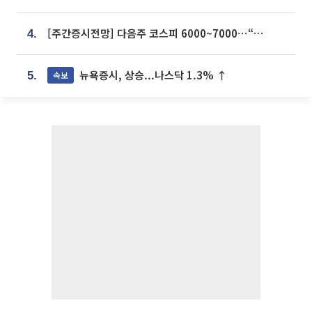
[주간증시전망] 다음주 코스피 6000~7000⋯“外人 수급은 정책이 변수”
4.
뉴욕증시, 상승...나스닥 1.3% ↑
속보
5.