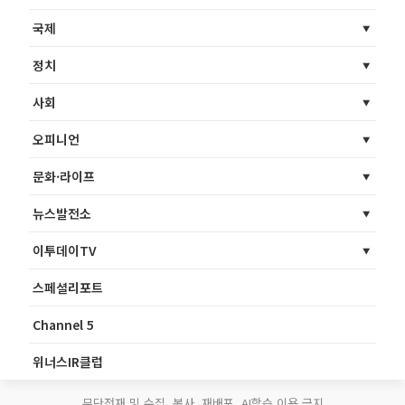
국제
정치
사회
오피니언
문화·라이프
뉴스발전소
이투데이TV
스페셜리포트
Channel 5
위너스IR클럽
무단전재 및 수집, 복사, 재배포, AI학습 이용 금지