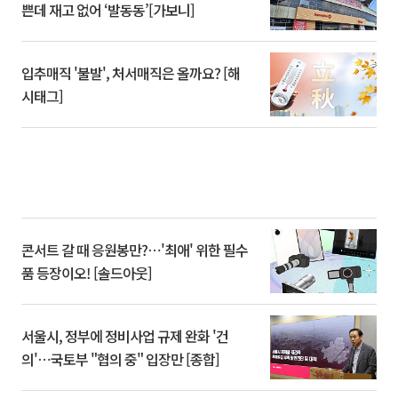
쁜데 재고 없어 ‘발동동’[가보니]
입추매직 '불발', 처서매직은 올까요? [해
시태그]
콘서트 갈 때 응원봉만?⋯'최애' 위한 필수
품 등장이오! [솔드아웃]
서울시, 정부에 정비사업 규제 완화 '건
의'⋯국토부 "협의 중" 입장만 [종합]