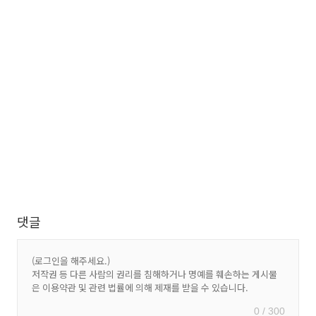
댓글
0 / 300