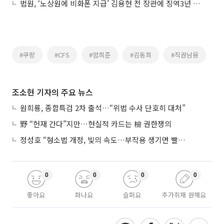
법원, ‘노상원에 비화폰 지급’ 김용현 전 장관에 징역3년 선고
#쿠팡
#CFS
#엄희준
#김동희
#직권남용
조소현 기자의 주요 뉴스
원희룡, 종합특검 2차 출석…“위법 수사 단호히 대처”
野 “헌재 간다”지만…현실적 카드는 檢 권한쟁의
정성호 “형소법 개정, 빛의 속도…부작용 생기면 빨리 고쳐야”
0
0
0
0
좋아요
화나요
슬퍼요
추가취재 원해요