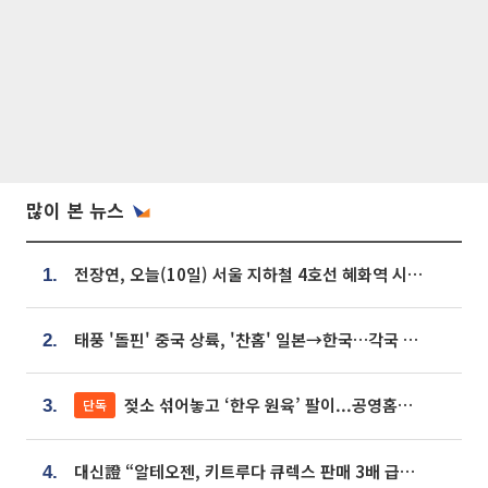
많이 본 뉴스
전장연, 오늘(10일) 서울 지하철 4호선 혜화역 시위…1호선 용산역 무정차
1.
태풍 '돌핀' 중국 상륙, '찬홈' 일본→한국…각국 기상청 예상 경로는?
2.
젖소 섞어놓고 ‘한우 원육’ 팔이...공영홈쇼핑 표기·검증 구멍
단독
3.
대신證 “알테오젠, 키트루다 큐렉스 판매 3배 급증…목표가 41만원 상향”
4.