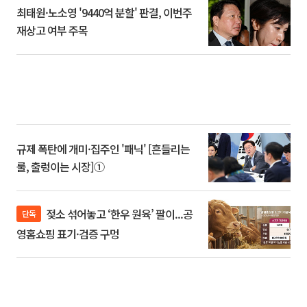
최태원·노소영 '9440억 분할' 판결, 이번주
재상고 여부 주목
규제 폭탄에 개미·집주인 '패닉' [흔들리는
룰, 출렁이는 시장]①
젖소 섞어놓고 ‘한우 원육’ 팔이...공
단독
영홈쇼핑 표기·검증 구멍