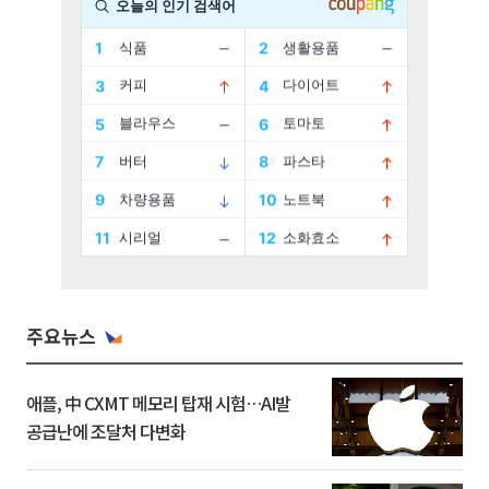
주요뉴스
애플, 中 CXMT 메모리 탑재 시험…AI발
공급난에 조달처 다변화