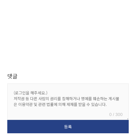
댓글
0 / 300