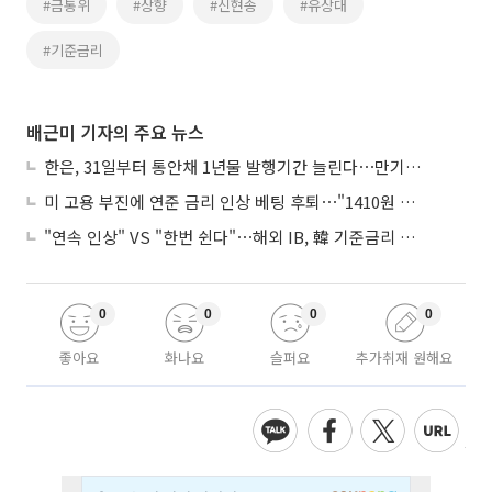
#금통위
#상향
#신현송
#유상대
#기준금리
배근미 기자의 주요 뉴스
한은, 31일부터 통안채 1년물 발행기간 늘린다⋯만기별 지표종목도 도입
미 고용 부진에 연준 금리 인상 베팅 후퇴⋯"1410원 밑돌 듯"
"연속 인상" VS "한번 쉰다"⋯해외 IB, 韓 기준금리 두고 '견해 차' 팽팽
0
0
0
0
좋아요
화나요
슬퍼요
추가취재 원해요