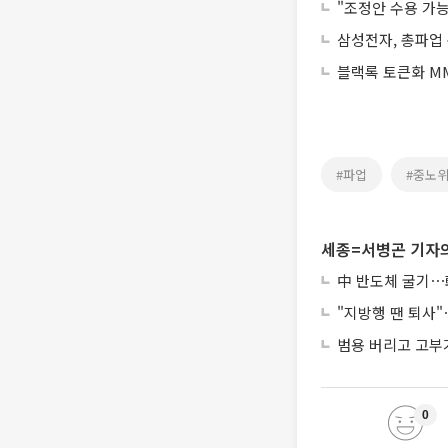
"조정안 수용 가
삼성전자, 총파업
블랙록 토큰화 MM
#파업
#중노
세종=서병곤 기자의
中 반도체 굴기⋯韓
"지방행 땐 퇴사"
범용 버리고 고부가
0