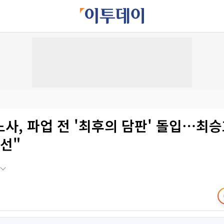
사, 파업 전 '최후의 담판' 돌입⋯최
선"