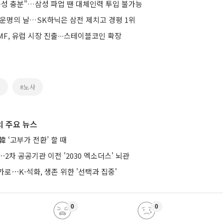
능성 충분"…삼성 파업 땐 대체인력 투입 불가능
 운명의 날…SK하닉은 삼전 제치고 경평 1위
F, 유럽 시장 진출∙∙∙스테이블코인 확장
위
#노사
 주요 뉴스
 ‘고부가 전환’ 할 때
⋯2차 공공기관 이전 '2030 엑소더스' 뇌관
로⋯K-석화, 생존 위한 '선택과 집중'
0
0