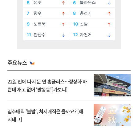
주요뉴스
22일 만에 다시 문 연 홈플러스…정상화 바
쁜데 재고 없어 ‘발동동’[가보니]
입추매직 '불발', 처서매직은 올까요? [해
시태그]