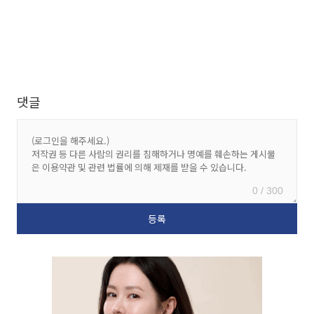
댓글
0 / 300