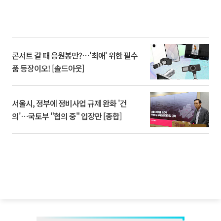
콘서트 갈 때 응원봉만?⋯'최애' 위한 필수
품 등장이오! [솔드아웃]
서울시, 정부에 정비사업 규제 완화 '건
의'⋯국토부 "협의 중" 입장만 [종합]