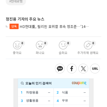
#현대로템
정진용 기자의 주요 뉴스
HD현대重, 필리핀 호위함 후속 정조준…‘14척+α’ 싹쓸이 노린다
단독
0
0
0
0
좋아요
화나요
슬퍼요
추가취재 원해요