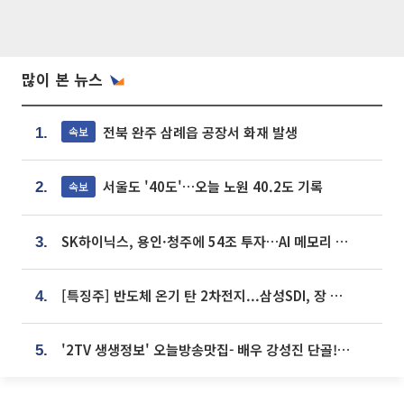
많이 본 뉴스
전북 완주 삼례읍 공장서 화재 발생
속보
1.
서울도 '40도'…오늘 노원 40.2도 기록
속보
2.
SK하이닉스, 용인·청주에 54조 투자…AI 메모리 생산기지 키운다
3.
[특징주] 반도체 온기 탄 2차전지...삼성SDI, 장 초반 7% 넘게 껑충
4.
'2TV 생생정보' 오늘방송맛집- 배우 강성진 단골! 쌀국수ㆍ푸팟퐁 커리 맛집 '블○○○'
5.