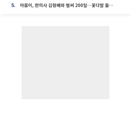
아옳이, 한의사 김형배와 벌써 200일⋯꽃다발 들고 "프러포즈 아냐"
5.