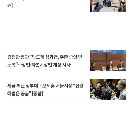
커]
김정관 장관 “반도체 성과급, 주총 승인 받
도록”…상법·자본시장법 개정 시사
세금 꺼낸 정부에…오세훈 서울시장 “집값
해법은 공급” [종합]