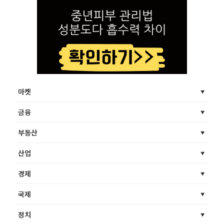
마켓
금융
부동산
산업
경제
국제
정치