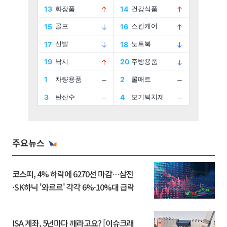
주요뉴스
코스피, 4% 하락에 6270선 마감…삼전
·SK하닉 '와르르' 각각 6%·10%대 급락
ISA 계좌, 5년마다 깨라고요? [이슈크래