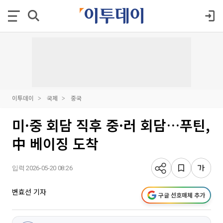
이투데이
국제
중국
미·중 회담 직후 중·러 회담…푸틴,
中 베이징 도착
입력 2026-05-20 08:26
변효선 기자
구글 선호매체 추가