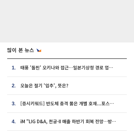
많이 본 뉴스
태풍 '돌핀' 오키나와 접근…일본기상청 경로 업데이트
1.
오늘은 절기 '입추', 뜻은?
2.
[증시키워드] 반도체 충격 뚫은 개별 호재...포스코퓨처엠·에코프로·한화솔루션 '눈길'
3.
iM "LIG D&A, 천궁-II 매출 하반기 회복 전망…방산 톱픽 유지"
4.