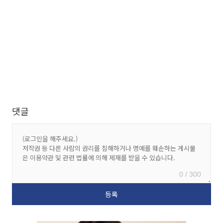
댓글
0 / 300