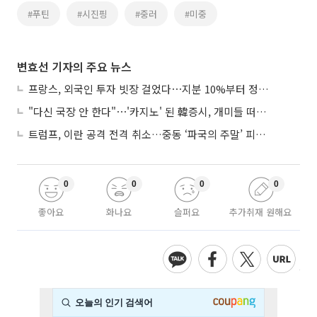
#푸틴
#시진핑
#중러
#미중
변효선 기자의 주요 뉴스
프랑스, 외국인 투자 빗장 걸었다⋯지분 10%부터 정부가 승인
"다신 국장 안 한다"⋯'카지노' 된 韓증시, 개미들 떠난다
트럼프, 이란 공격 전격 취소…중동 ‘파국의 주말’ 피했다
0
0
0
0
좋아요
화나요
슬퍼요
추가취재 원해요