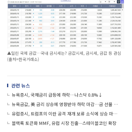
▲밀린 국제 금값…국내 금시세는? 금값시세, 금시세, 금값 등 관심
(출처=한국거래소)
관련 뉴스
뉴욕증시, 국채금리 급등에 하락…나스닥 0.8%↓
뉴욕금값, 美 금리 상승에 영향받아 하락 마감…금 선물 1.59%↓
유럽증시, 트럼프의 이란 공격 재개 보류 소식에 상승 마감…스톡스600 0.19%↑
블랙록 토큰화 MMF, 유럽 시장 진출∙∙∙스테이블코인 확장