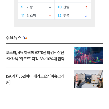
주요뉴스
코스피, 4% 하락에 6270선 마감…삼전
·SK하닉 '와르르' 각각 6%·10%대 급락
ISA 계좌, 5년마다 깨라고요? [이슈크래
커]