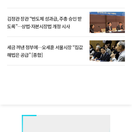
김정관 장관 “반도체 성과급, 주총 승인 받
도록”…상법·자본시장법 개정 시사
세금 꺼낸 정부에…오세훈 서울시장 “집값
해법은 공급” [종합]