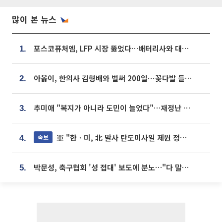
많이 본 뉴스
포스코퓨처엠, LFP 시장 뚫었다…배터리사와 대규모 장기 공급 합의
1.
아옳이, 한의사 김형배와 벌써 200일⋯꽃다발 들고 "프러포즈 아냐"
2.
추미애 "복지가 아니라 도민이 늘었다"…재정난 책임론 정면돌파
3.
軍 "한ㆍ미, 北 발사 탄도미사일 제원 정밀분석 중"
속보
4.
박문성, 축구협회 '성 접대' 보도에 분노…"다 말아먹으려고 작정했나"
5.