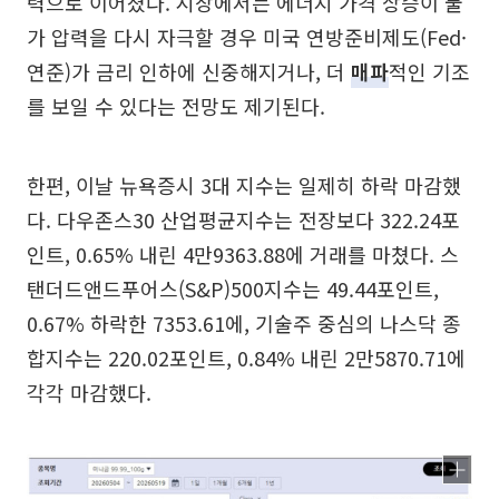
력으로 이어졌다. 시장에서는 에너지 가격 상승이 물
가 압력을 다시 자극할 경우 미국 연방준비제도(Fed·
연준)가 금리 인하에 신중해지거나, 더
매파
적인 기조
를 보일 수 있다는 전망도 제기된다.
한편, 이날 뉴욕증시 3대 지수는 일제히 하락 마감했
다. 다우존스30 산업평균지수는 전장보다 322.24포
인트, 0.65% 내린 4만9363.88에 거래를 마쳤다. 스
탠더드앤드푸어스(S&P)500지수는 49.44포인트,
0.67% 하락한 7353.61에, 기술주 중심의 나스닥 종
합지수는 220.02포인트, 0.84% 내린 2만5870.71에
각각 마감했다.