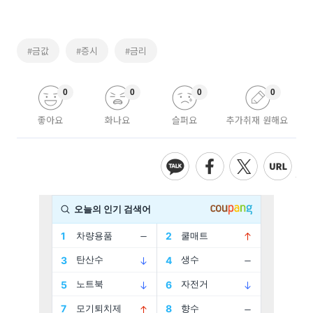
#금값
#증시
#금리
0
0
0
0
좋아요
화나요
슬퍼요
추가취재 원해요