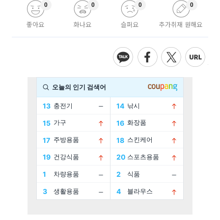
0
0
0
0
좋아요
화나요
슬퍼요
추가취재 원해요