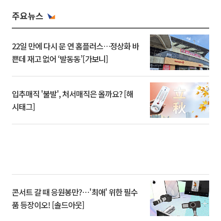
주요뉴스
22일 만에 다시 문 연 홈플러스…정상화 바
쁜데 재고 없어 ‘발동동’[가보니]
입추매직 '불발', 처서매직은 올까요? [해
시태그]
콘서트 갈 때 응원봉만?⋯'최애' 위한 필수
품 등장이오! [솔드아웃]