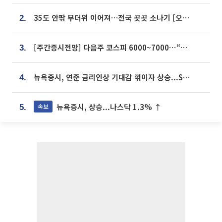
35도 안팎 무더위 이어져…전국 곳곳 소나기 [오늘 날씨]
2.
[주간증시전망] 다음주 코스피 6000~7000⋯“外人 수급은 정책이 변수”
3.
뉴욕증시, 연준 금리인상 기대감 꺾이자 상승...S&P500 사상 최고치 [종합]
4.
뉴욕증시, 상승...나스닥 1.3% ↑
속보
5.