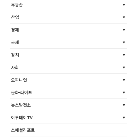
부동산
산업
경제
국제
정치
사회
오피니언
문화·라이프
뉴스발전소
이투데이TV
스페셜리포트