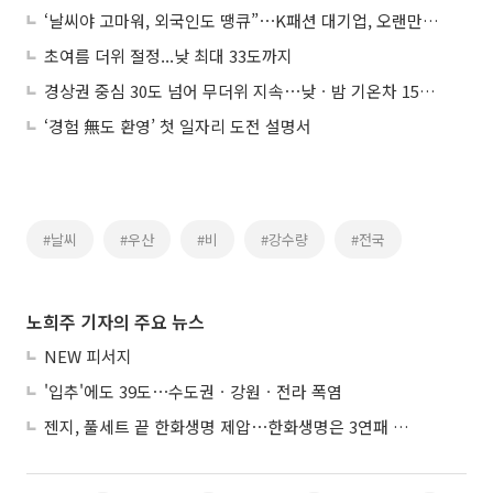
‘날씨야 고마워, 외국인도 땡큐”⋯K패션 대기업, 오랜만에 실적 ‘기지개’
초여름 더위 절정...낮 최대 33도까지
경상권 중심 30도 넘어 무더위 지속⋯낮ㆍ밤 기온차 15도 안팎
‘경험 無도 환영’ 첫 일자리 도전 설명서
#날씨
#우산
#비
#강수량
#전국
노희주 기자의 주요 뉴스
NEW 피서지
'입추'에도 39도⋯수도권ㆍ강원ㆍ전라 폭염
젠지, 풀세트 끝 한화생명 제압⋯한화생명은 3연패 수렁