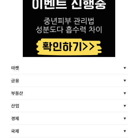
마켓
금융
부동산
산업
경제
국제