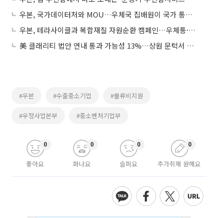
우본, 국가데이터처와 MOU…우체국 집배원이 국가 통계조사 참여
우본, 테라사이클과 복합재질 자원순환 캠페인…우체통·방문 수거로 간편하게 참여
美 클래리티 법안 연내 통과 가능성 13%…상원 문턱서 제동
#우본
#수출중소기업
#물류비지원
#우정사업본부
#중소벤처기업부
0
0
0
0
좋아요
화나요
슬퍼요
추가취재 원해요