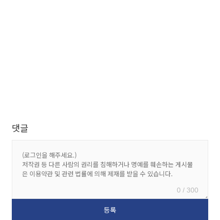
댓글
0 / 300