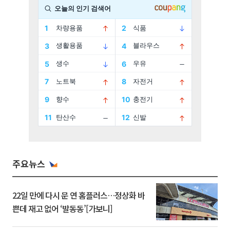
주요뉴스
22일 만에 다시 문 연 홈플러스…정상화 바
쁜데 재고 없어 ‘발동동’[가보니]