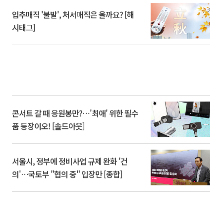
입추매직 '불발', 처서매직은 올까요? [해
시태그]
콘서트 갈 때 응원봉만?⋯'최애' 위한 필수
품 등장이오! [솔드아웃]
서울시, 정부에 정비사업 규제 완화 '건
의'⋯국토부 "협의 중" 입장만 [종합]