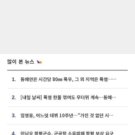
많이 본 뉴스
동해안은 시간당 80㎜ 폭우, 그 외 지역은 폭염…‘극과 극 날씨’
1.
[내일 날씨] 폭염 한풀 꺾여도 무더위 계속⋯동해안 이틀 연속 비
2.
임영웅, 어느덧 데뷔 10주년⋯"가진 것 없던 시절, 내 앞엔 20명의 팬뿐"
3.
이남오 함평군수, 군공항 소음피해 함평 보상 요구
4.