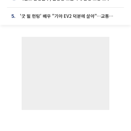
'굿 윌 헌팅' 배우 "기아 EV2 덕분에 살아"…교통사고 후 안전성 극찬
5.