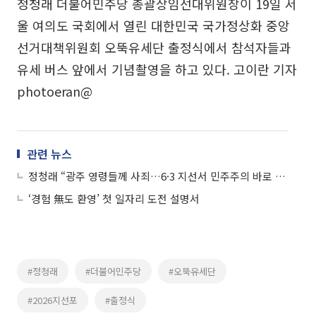
정청래 더불어민주당 총괄상임선대위원장이 19일 서
울 여의도 국회에서 열린 대한민국 국가정상화 중앙
선거대책위원회 오뚝유세단 출정식에서 참석자들과
유세 버스 앞에서 기념촬영을 하고 있다. 고이란 기자
photoeran@
관련 뉴스
정청래 “광주 영령들께 사죄…6·3 지선서 민주주의 바로 세울 것”
‘경험 無도 환영’ 첫 일자리 도전 설명서
#정청래
#더불어민주당
#오뚝유세단
#2026지선포
#출정식