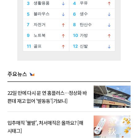
주요뉴스
22일 만에 다시 문 연 홈플러스…정상화 바
쁜데 재고 없어 ‘발동동’[가보니]
입추매직 '불발', 처서매직은 올까요? [해
시태그]