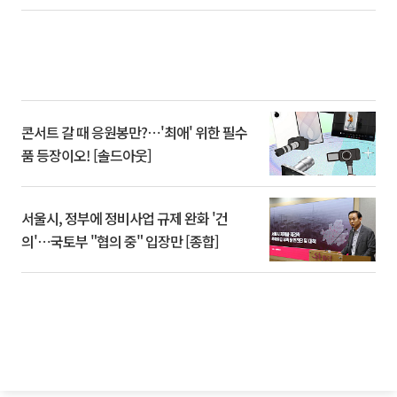
콘서트 갈 때 응원봉만?⋯'최애' 위한 필수
품 등장이오! [솔드아웃]
서울시, 정부에 정비사업 규제 완화 '건
의'⋯국토부 "협의 중" 입장만 [종합]