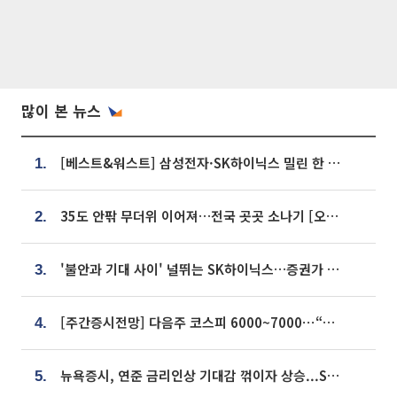
많이 본 뉴스
[베스트&워스트] 삼성전자·SK하이닉스 밀린 한 주…상상인증권은 85% 급등
1.
35도 안팎 무더위 이어져…전국 곳곳 소나기 [오늘 날씨]
2.
'불안과 기대 사이' 널뛰는 SK하이닉스…증권가 "HBM4·LTA 기반 펀터멘털 견고"
3.
[주간증시전망] 다음주 코스피 6000~7000⋯“外人 수급은 정책이 변수”
4.
뉴욕증시, 연준 금리인상 기대감 꺾이자 상승...S&P500 사상 최고치 [종합]
5.