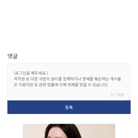
댓글
0 / 300