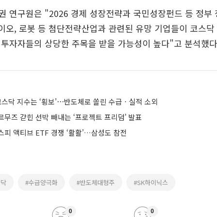
 연구원은 "2026 경제 성장전략과 국민성장펀드 등 정부
 바이오, 로봇 등 첨단전략산업과 관련된 유망 기업들이 코스닥
 투자자들의 상당한 주목을 받을 가능성이 높다"고 분석했다
코스닥 지수는 ‘횡보’⋯반도체로 쏠린 수급ㆍ실적 소외
르무즈 갇힌 선박 빼내는 ‘프로젝트 프리덤’ 발표
피 액티브 ETF 경쟁 ‘활활’…삼성도 참전
스닥
#수급양극화
#반도체대형주
#SK하이닉스
0
0