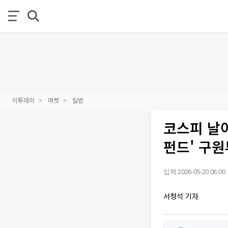
이투데이
마켓
일반
코스피 날
펀드' 구
입력 2026-05-20 06:00
서청석 기자