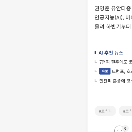
권영준 유안타증권
인공지능(AI),
물려 하반기부터
AI 추천 뉴스
7천피 질주에도 
트럼프, 호
속보
칠천피 훈풍에 코스
#코스피
#코
0