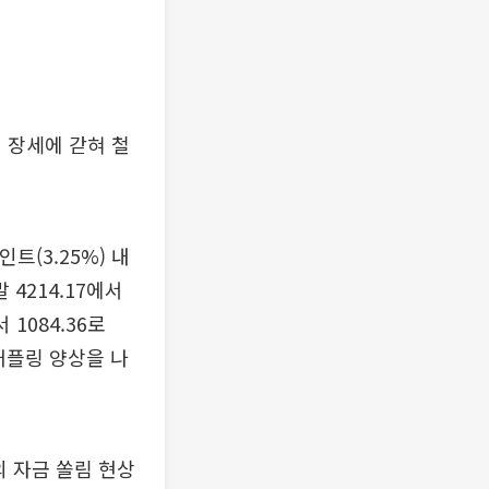
 장세에 갇혀 철
트(3.25%) 내
 4214.17에서
 1084.36로
커플링 양상을 나
의 자금 쏠림 현상