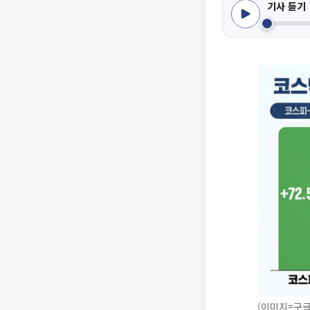
기사 듣기
(이미지=구글