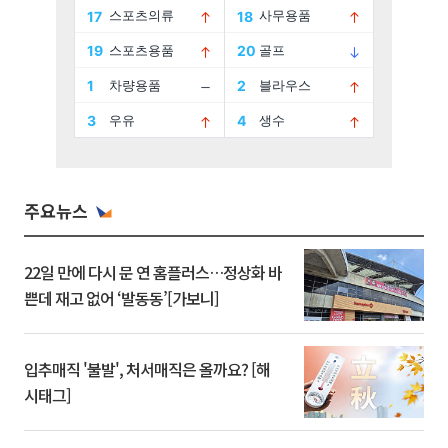
주요뉴스
22일 만에 다시 문 연 홈플러스…정상화 바
쁜데 재고 없어 ‘발동동’[가보니]
입추매직 '불발', 처서매직은 올까요? [해
시태그]