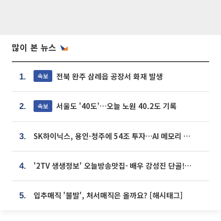
많이 본 뉴스
전북 완주 삼례읍 공장서 화재 발생
속보
1.
서울도 '40도'…오늘 노원 40.2도 기록
속보
2.
SK하이닉스, 용인·청주에 54조 투자…AI 메모리 생산기지 키운다
3.
'2TV 생생정보' 오늘방송맛집- 배우 강성진 단골! 쌀국수ㆍ푸팟퐁 커리 맛집 '블○○○'
4.
입추매직 '불발', 처서매직은 올까요? [해시태그]
5.