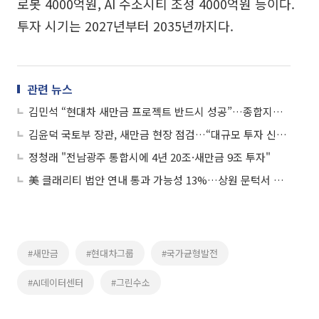
로봇 4000억원, AI 수소시티 조성 4000억원 등이다.
투자 시기는 2027년부터 2035년까지다.
관련 뉴스
김민석 “현대차 새만금 프로젝트 반드시 성공”…종합지원계획 추가 논의
김윤덕 국토부 장관, 새만금 현장 점검…“대규모 투자 신속 추진”
정청래 "전남광주 통합시에 4년 20조·새만금 9조 투자"
美 클래리티 법안 연내 통과 가능성 13%…상원 문턱서 제동
#새만금
#현대차그룹
#국가균형발전
#AI데이터센터
#그린수소