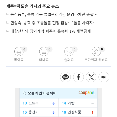
세종=곽도흔 기자의 주요 뉴스
농식품부, 폭염·가뭄 특별관리기간 운영…차관 총괄 대응체계 격상
한성숙, 방학 중 초등돌봄 현장 점검…"돌봄 사각지대 없애야"
내항선사와 장기계약 화주에 운송비 1% 세액공제
0
0
0
0
좋아요
화나요
슬퍼요
추가취재 원해요