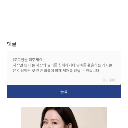
댓글
0 / 300