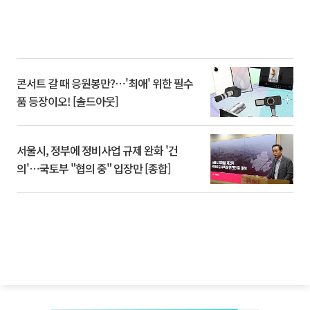
콘서트 갈 때 응원봉만?⋯'최애' 위한 필수
품 등장이오! [솔드아웃]
서울시, 정부에 정비사업 규제 완화 '건
의'⋯국토부 "협의 중" 입장만 [종합]