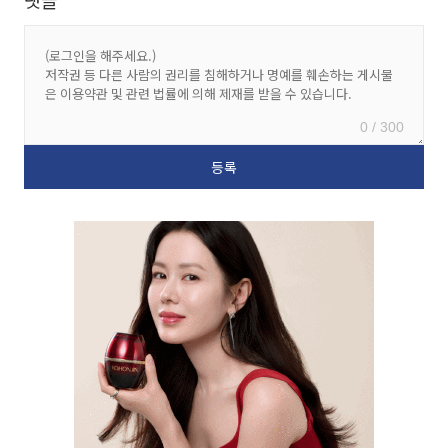
댓글
0 / 300