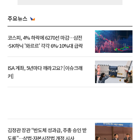
주요뉴스
코스피, 4% 하락에 6270선 마감…삼전
·SK하닉 '와르르' 각각 6%·10%대 급락
ISA 계좌, 5년마다 깨라고요? [이슈크래
커]
김정관 장관 “반도체 성과급, 주총 승인 받
도록”…상법·자본시장법 개정 시사