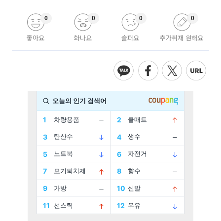
0
0
0
0
좋아요
화나요
슬퍼요
추가취재 원해요