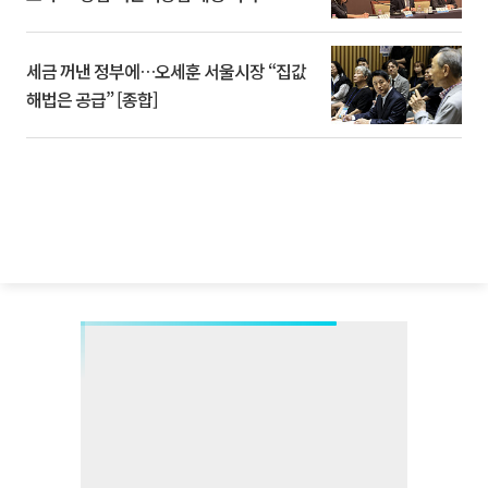
세금 꺼낸 정부에…오세훈 서울시장 “집값
해법은 공급” [종합]