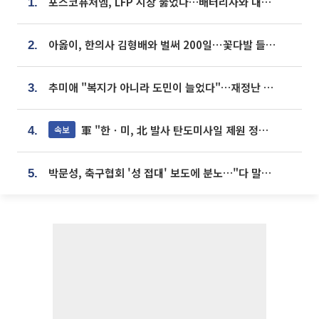
포스코퓨처엠, LFP 시장 뚫었다…배터리사와 대규모 장기 공급 합의
1.
아옳이, 한의사 김형배와 벌써 200일⋯꽃다발 들고 "프러포즈 아냐"
2.
추미애 "복지가 아니라 도민이 늘었다"…재정난 책임론 정면돌파
3.
軍 "한ㆍ미, 北 발사 탄도미사일 제원 정밀분석 중"
속보
4.
박문성, 축구협회 '성 접대' 보도에 분노…"다 말아먹으려고 작정했나"
5.