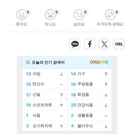
0
0
0
0
좋아요
화나요
슬퍼요
추가취재 원해요