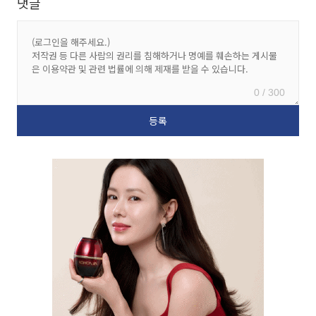
댓글
0 / 300