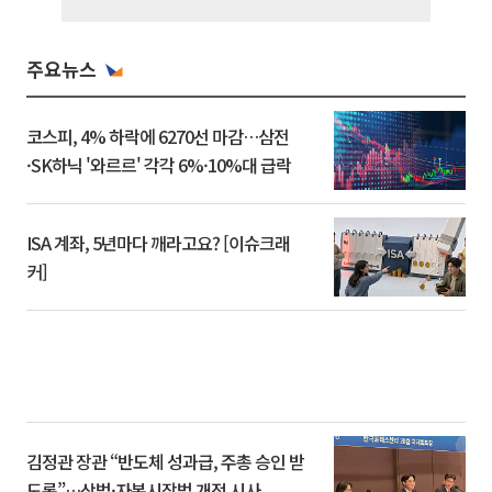
주요뉴스
코스피, 4% 하락에 6270선 마감…삼전
·SK하닉 '와르르' 각각 6%·10%대 급락
ISA 계좌, 5년마다 깨라고요? [이슈크래
커]
김정관 장관 “반도체 성과급, 주총 승인 받
도록”…상법·자본시장법 개정 시사