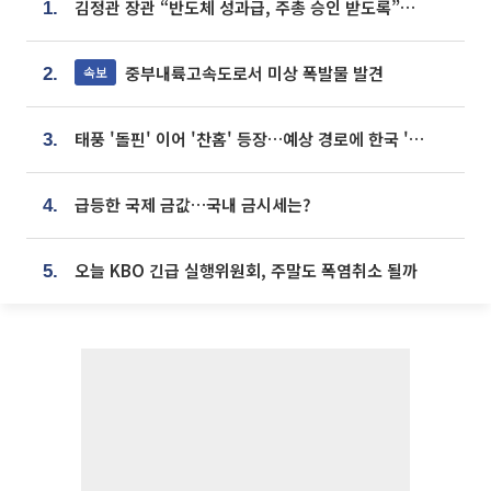
김정관 장관 “반도체 성과급, 주총 승인 받도록”…상법·자본시장법 개정 시사
1.
중부내륙고속도로서 미상 폭발물 발견
속보
2.
태풍 '돌핀' 이어 '찬홈' 등장…예상 경로에 한국 '한숨'
3.
급등한 국제 금값…국내 금시세는?
4.
오늘 KBO 긴급 실행위원회, 주말도 폭염취소 될까
5.