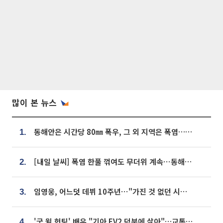
많이 본 뉴스
동해안은 시간당 80㎜ 폭우, 그 외 지역은 폭염…‘극과 극 날씨’
1.
[내일 날씨] 폭염 한풀 꺾여도 무더위 계속⋯동해안 이틀 연속 비
2.
임영웅, 어느덧 데뷔 10주년⋯"가진 것 없던 시절, 내 앞엔 20명의 팬뿐"
3.
'굿 윌 헌팅' 배우 "기아 EV2 덕분에 살아"…교통사고 후 안전성 극찬
4.