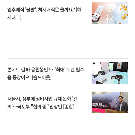
입추매직 '불발', 처서매직은 올까요? [해
시태그]
콘서트 갈 때 응원봉만?⋯'최애' 위한 필수
품 등장이오! [솔드아웃]
서울시, 정부에 정비사업 규제 완화 '건
의'⋯국토부 "협의 중" 입장만 [종합]