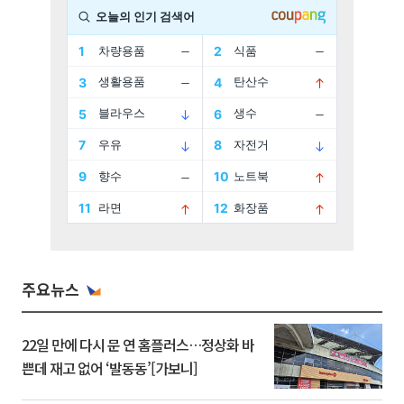
주요뉴스
22일 만에 다시 문 연 홈플러스…정상화 바
쁜데 재고 없어 ‘발동동’[가보니]