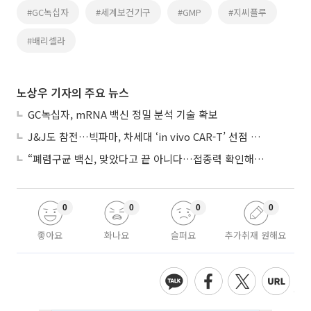
#GC녹십자
#세계보건기구
#GMP
#지씨플루
#배리셀라
노상우 기자의 주요 뉴스
GC녹십자, mRNA 백신 정밀 분석 기술 확보
J&J도 참전…빅파마, 차세대 ‘in vivo CAR-T’ 선점 경쟁 본격화
“폐렴구균 백신, 맞았다고 끝 아니다…접종력 확인해야”
0
0
0
0
좋아요
화나요
슬퍼요
추가취재 원해요