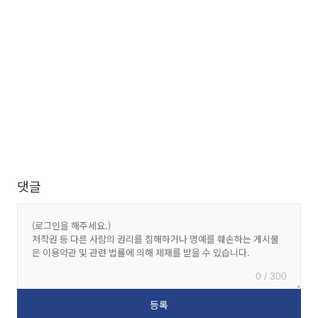
댓글
0 / 300