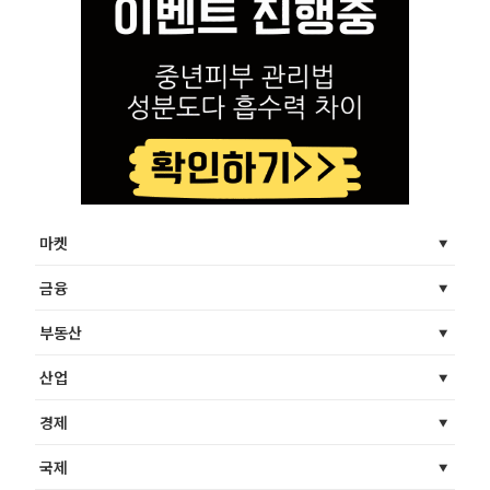
마켓
금융
부동산
산업
경제
국제