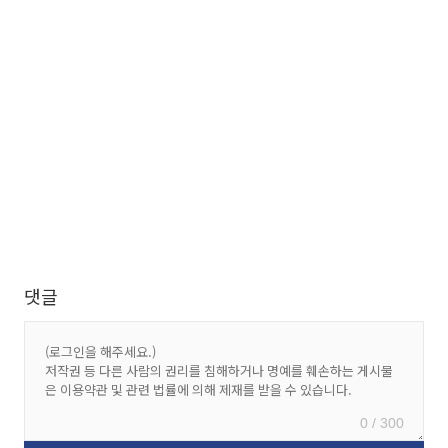
댓글
0 / 300