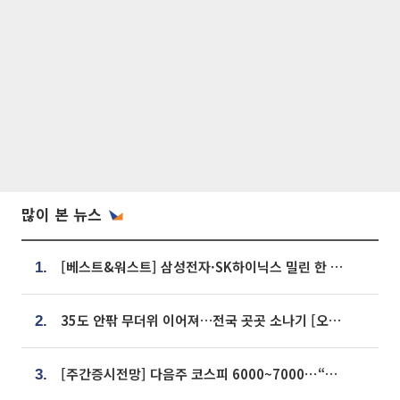
많이 본 뉴스
[베스트&워스트] 삼성전자·SK하이닉스 밀린 한 주…상상인증권은 85% 급등
1.
35도 안팎 무더위 이어져…전국 곳곳 소나기 [오늘 날씨]
2.
[주간증시전망] 다음주 코스피 6000~7000⋯“外人 수급은 정책이 변수”
3.