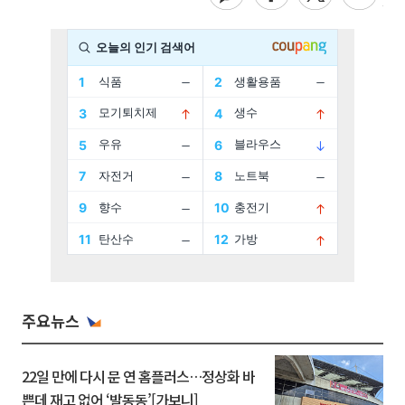
주요뉴스
22일 만에 다시 문 연 홈플러스…정상화 바
쁜데 재고 없어 ‘발동동’[가보니]