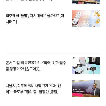
입추매직 '불발', 처서매직은 올까요? [해
시태그]
콘서트 갈 때 응원봉만?⋯'최애' 위한 필수
품 등장이오! [솔드아웃]
서울시, 정부에 정비사업 규제 완화 '건
의'⋯국토부 "협의 중" 입장만 [종합]