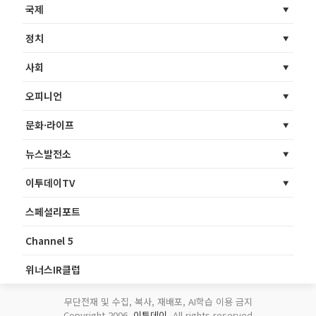
국제
정치
사회
오피니언
문화·라이프
뉴스발전소
이투데이TV
스페셜리포트
Channel 5
위너스IR클럽
무단전재 및 수집, 복사, 재배포, AI학습 이용 금지
Copyright 2006.
이투데이
. All rights reserved