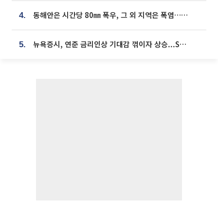
동해안은 시간당 80㎜ 폭우, 그 외 지역은 폭염…‘극과 극 날씨’
4.
뉴욕증시, 연준 금리인상 기대감 꺾이자 상승...S&P500 사상 최고치 [종합]
5.