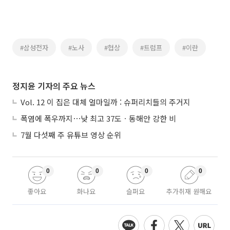
#삼성전자
#노사
#협상
#트럼프
#이란
정지윤 기자의 주요 뉴스
Vol. 12 이 집은 대체 얼마일까 : 슈퍼리치들의 주거지
폭염에 폭우까지⋯낮 최고 37도ㆍ동해안 강한 비
7월 다섯째 주 유튜브 영상 순위
0
0
0
0
좋아요
화나요
슬퍼요
추가취재 원해요